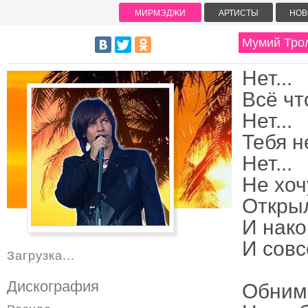
МИРМЭДЖИ
АРТИСТЫ
НОВ
Мумий Тролл
Нет...
Всё чт
Нет...
Тебя н
Нет...
Не хоч
Открыл
И нако
И совсе
Загрузка...
Дискография
Обнима