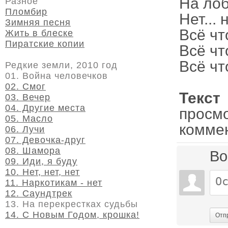
На лоб
Разное
Пломбир
Нет... н
Зимняя песня
Всё чт
Жить в блеске
Пиратские копии
Всё чт
Всё чт
Редкие земли, 2010 год
01. Война человечков
02. Смог
Текст
03. Вечер
04. Другие места
просм
05. Масло
комме
06. Лучи
07. Девочка-друг
08. Шамора
Во
09. Иди, я буду
10. Нет, нет, нет
11. Наркотикам - нет
12. Саундтрек
13. На перекрестках судьбы
14. С Новым Годом, крошка!
Отп