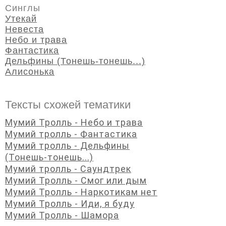
Синглы
Утекай
Невеста
Небо и трава
Фантастика
Дельфины (Тонешь-тонешь...)
Алисонька
Тексты схожей тематики
Мумий Тролль - Небо и трава
Мумий тролль - Фантастика
Мумий тролль - Дельфины
(Тонешь-тонешь...)
Мумий тролль - Саундтрек
Мумий Тролль - Смог или дым
Мумий Тролль - Наркотикам нет
Мумий Тролль - Иди, я буду
Мумий Тролль - Шамора