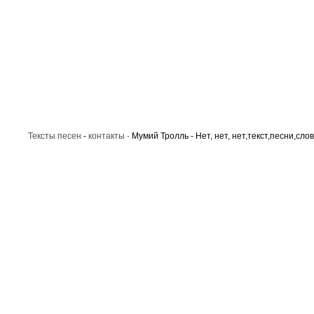
Тексты песен
-
контакты
· Мумий Тролль - Нет, нет, нет,текст,песни,сло