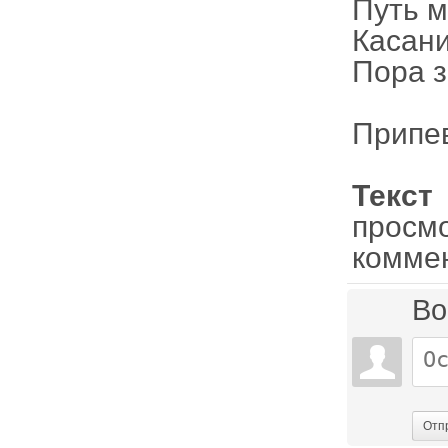
Путь м
Касани
Пора з
Припе
Текс
просм
комме
Во
Отп