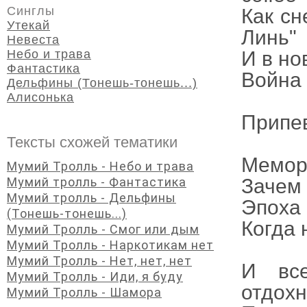
Синглы
Как сн
Утекай
Линь"
Невеста
Небо и трава
И в но
Фантастика
Война 
Дельфины (Тонешь-тонешь...)
Алисонька
Припе
Тексты схожей тематики
Мемори
Мумий Тролль - Небо и трава
Мумий тролль - Фантастика
Зачем 
Мумий тролль - Дельфины
Эпоха 
(Тонешь-тонешь...)
Когда 
Мумий Тролль - Смог или дым
Мумий Тролль - Наркотикам нет
Мумий Тролль - Нет, нет, нет
И все
Мумий Тролль - Иди, я буду
отдохн
Мумий Тролль - Шамора