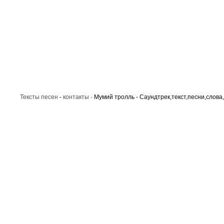
Тексты песен
-
контакты
· Мумий тролль - Саундтрек,текст,песни,слова,