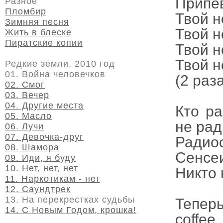
Припе
Разное
Пломбир
Твой н
Зимняя песня
Твой н
Жить в блеске
Пиратские копии
Твой н
Твой н
Редкие земли, 2010 год
01. Война человечков
(2 раз
02. Смог
03. Вечер
04. Другие места
Кто ра
05. Масло
не рад
06. Лучи
07. Девочка-друг
Радиос
08. Шамора
Сенсеи
09. Иди, я буду
10. Нет, нет, нет
Никто 
11. Наркотикам - нет
12. Саундтрек
13. На перекрестках судьбы
Тепер
14. С Новым Годом, крошка!
coffee