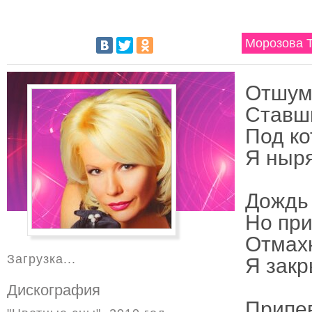
Морозова Т
Отшуме
Ставш
Под ко
Я ныря
Дождь 
Но при
Отмах
Загрузка...
Я закр
Дискография
Припе