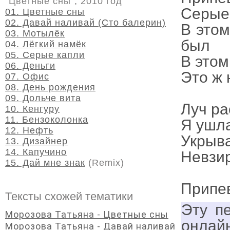
"Цветные сны", 2010 год
Серые 
01. Цветные сны
02. Давай наливай (Сто балерин)
В этом
03. Мотылёк
был
04. Лёгкий намёк
05. Серые капли
В этом
06. Деньги
Это ж 
07. Офис
08. День рождения
09. Дольче вита
Луч ра
10. Кенгуру
11. Бензоколонка
Я ушла
12. Нефть
Укрыв
13. Дизайнер
14. Капучино
Невзир
15. Дай мне знак
(Remix)
Припе
Тексты схожей тематики
Эту п
Морозова Татьяна - Цветные сны
онлай
Морозова Татьяна - Давай наливай