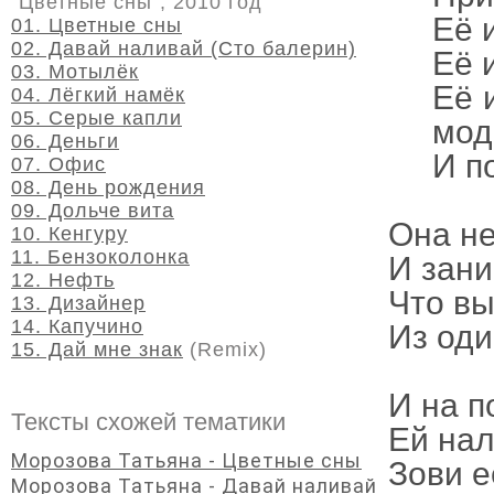
"Цветные сны", 2010 год
Её 
01. Цветные сны
02. Давай наливай (Сто балерин)
Её 
03. Мотылёк
Её 
04. Лёгкий намёк
05. Серые капли
мод
06. Деньги
И п
07. Офис
08. День рождения
09. Дольче вита
Она не
10. Кенгуру
11. Бензоколонка
И зани
12. Нефть
Что в
13. Дизайнер
14. Капучино
Из оди
15. Дай мне знак
(Remix)
И на п
Тексты схожей тематики
Ей на
Морозова Татьяна - Цветные сны
Зови е
Морозова Татьяна - Давай наливай