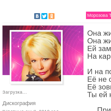
Морозова Т
Она жи
Она жи
Ей зам
На кар
И на п
Её не 
Её зов
Загрузка...
Ты ей 
Дискография
При