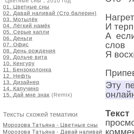
"Цветные сны", 2010 год
01. Цветные сны
02. Давай наливай (Сто балерин)
Нагре
03. Мотылёк
И терп
04. Лёгкий намёк
05. Серые капли
А есл
06. Деньги
слов
07. Офис
08. День рождения
Я восх
09. Дольче вита
10. Кенгуру
11. Бензоколонка
Припе
12. Нефть
13. Дизайнер
Эту п
14. Капучино
онлай
15. Дай мне знак
(Remix)
Текст
Тексты схожей тематики
просм
Морозова Татьяна - Цветные сны
комме
Морозова Татьяна - Давай наливай