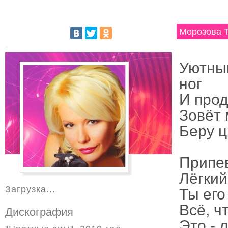
Морозова Т
Уютный
ног
И прод
Зовёт 
Беру ц
Припе
Лёгкий
Загрузка...
Ты его
Всё, ч
Дискография
Это - 