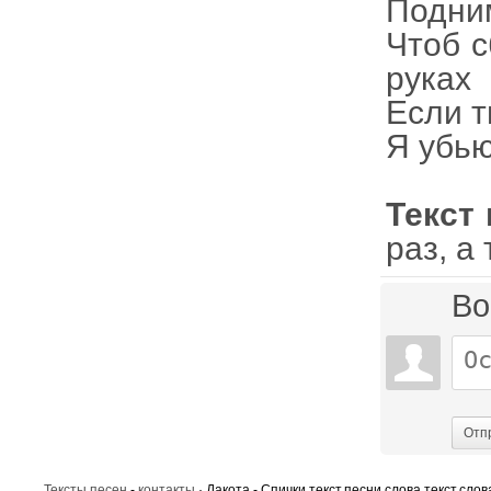
Подним
Чтоб с
руках
Если т
Я убью
Текст 
раз, а
Во
Отп
Тексты песен
-
контакты
· Дакота - Спички,текст,песни,слова,текст,слов