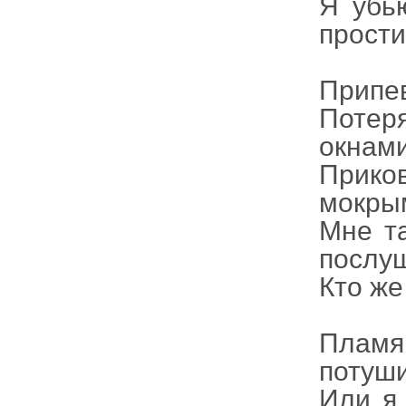
Я убью
прости
Припе
Потер
окнам
Прико
мокры
Мне та
послуш
Кто же
Пламя
потуши
Или я