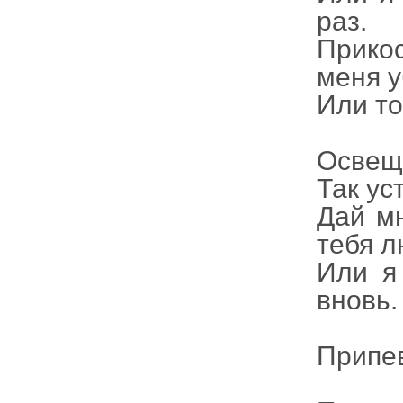
раз.
Прико
меня у
Или то
Освеща
Так ус
Дай мн
тебя л
Или я 
вновь.
Припе