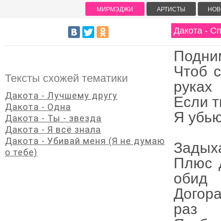
МИРМЭДЖИ
АРТИСТЫ
НОВ
Дакота - С
Подним
Чтоб с
Тексты схожей тематики
руках
Дакота - Лучшему другу
Если т
Дакота - Одна
Я убью
Дакота - Ты - звезда
Дакота - Я всё знала
Дакота - Убивай меня (Я не думаю
Задыха
о тебе)
Плюс 
обид
Догора
раз