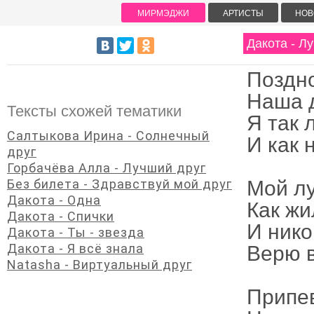
МИРМЭДЖИ
АРТИСТЫ
НОВ
Дакота - Л
Поздно
Наша 
Тексты схожей тематики
Я так 
Салтыкова Ирина - Солнечный
И как 
друг
Горбачёва Алла - Лучший друг
Без билета - Здравствуй мой друг
Мой лу
Дакота - Одна
Как жи
Дакота - Спички
И нико
Дакота - Ты - звезда
Дакота - Я всё знала
Верю в
Natasha - Виртуальный друг
Припе