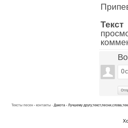
Припе
Текс
просм
комме
Во
Отп
Тексты песен
-
контакты
· Дакота - Лучшему другу,текст,песни,слова,те
Хо