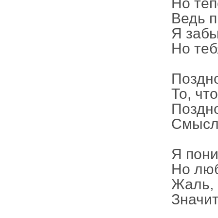
Но теп
Ведь п
Я забы
Но теб
Поздно
То, чт
Поздно
Смысла
Я пон
Но люб
Жаль, 
Значит