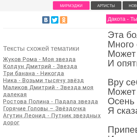
МИРМЭДЖИ
АРТИСТЫ
НОВ
Дакота - Ты
Эта бо
Много 
Тексты схожей тематики
Может 
Жуков Рома - Моя звезда
И опят
Колдун Дмитрий - Звезда
Три банана - Никогда
Ника - Возьми тысячу звёзд
Вру се
Маликов Дмитрий - Звезда моя
Может 
далекая
Осень 
Ростова Полина - Падала звезда
Горячие Головы – Звёздочка
Я сказ
Агутин Леонид - Путник звездных
дорог
Припе