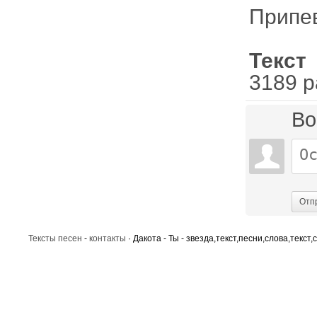
Припе
Текст
3189 р
Во
Отп
Тексты песен
-
контакты
· Дакота - Ты - звезда,текст,песни,слова,текст