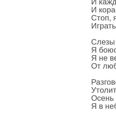
И кажд
И кора
Стоп, 
Играть
Слезы 
Я боюс
Я не в
От люб
Разгов
Утоли
Осень 
Я в не