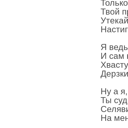
Только
Твой п
Утекай
Настиг
Я ведь
И сам 
Хвасту
Дерзки
Ну а я
Ты суд
Селяви
На мен