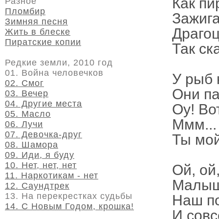
Как пи
Разное
Пломбир
Зажига
Зимняя песня
Драгоц
Жить в блеске
Пиратские копии
Так ск
Редкие земли, 2010 год
01. Война человечков
У рыб 
02. Смог
Они па
03. Вечер
04. Другие места
Оу! Во
05. Масло
Ммм...
06. Лучи
07. Девочка-друг
Ты мой
08. Шамора
09. Иди, я буду
10. Нет, нет, нет
Ой, ой,
11. Наркотикам - нет
Малыш 
12. Саундтрек
13. На перекрестках судьбы
Наш по
14. С Новым Годом, крошка!
И совс