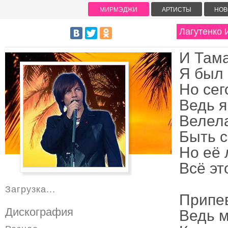
МИРМЭДЖИ
АРТИСТЫ
НОВ
Лагутенко 
И Тама
Я был
Но сег
Ведь я
Велела
Быть с
Но её 
Всё эт
Загрузка...
Припе
Дискография
Ведь м