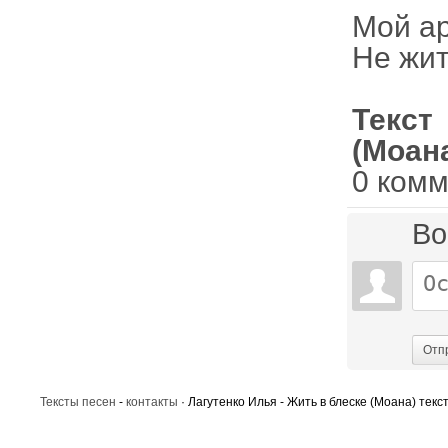
Мой ар
Не жит
Текст
(Моан
0 ком
Во
Отп
Тексты песен
-
контакты
· Лагутенко Илья - Жить в блеске (Моана) текс