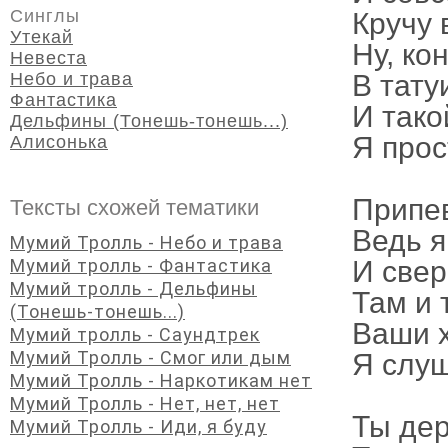
Синглы
Кручу 
Утекай
Ну, ко
Невеста
Небо и трава
В тату
Фантастика
И тако
Дельфины (Тонешь-тонешь...)
Я прос
Алисонька
Припе
Тексты схожей тематики
Ведь я
Мумий Тролль - Небо и трава
Мумий тролль - Фантастика
И свер
Мумий тролль - Дельфины
Там и т
(Тонешь-тонешь...)
Ваши х
Мумий тролль - Саундтрек
Мумий Тролль - Смог или дым
Я слуш
Мумий Тролль - Наркотикам нет
Мумий Тролль - Нет, нет, нет
Ты дер
Мумий Тролль - Иди, я буду