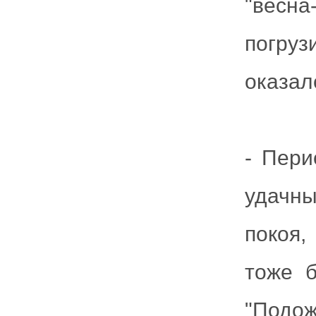
"весн
погруз
оказало
- Пери
удачн
покоя,
тоже б
"Подо