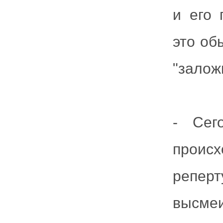
и его 
это об
"залож
- Сег
происх
репе
высме