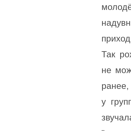
молодё
надув
приход
Так ро
не мож
ранее,
у груп
звучал