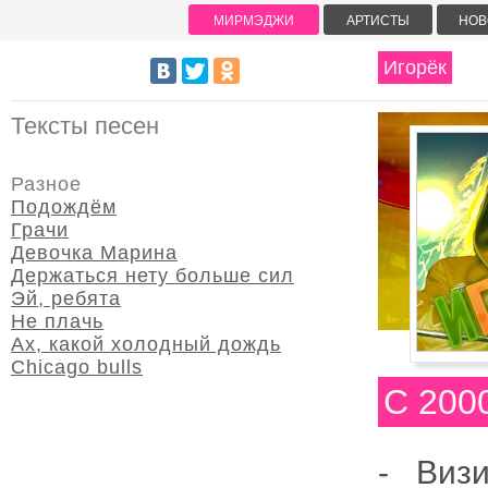
МИРМЭДЖИ
АРТИСТЫ
НОВ
Игорёк
Тексты песен
Разное
Подождём
Грачи
Девочка Марина
Держаться нету больше сил
Эй, ребята
Не плачь
Ах, какой холодный дождь
Chicago bulls
С 200
- Виз