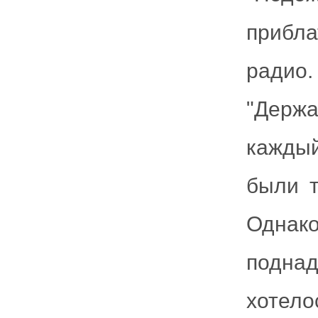
прибл
радио
"Держа
каждый
были т
Однак
подна
хотело