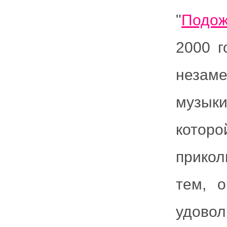
"
Подо
2000 г
незам
музыки
которо
прикол
тем, 
удов