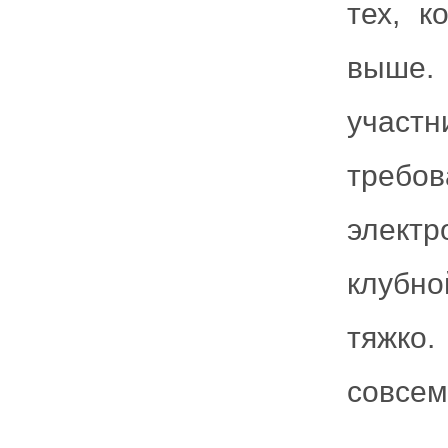
тех, к
выше.
участ
требов
элект
клубн
тяжко
совсем