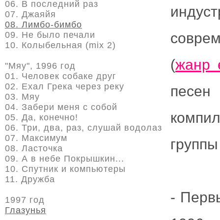
06. В последний раз
индуст
07. Джаяйя
08. Лимбо-бимбо
09. Не было печали
совре
10. Колыбельная (mix 2)
(
жанр 
"Мяу", 1996 год
01. Человек собаке друг
02. Ехал Грека через реку
песен
03. Мяу
04. Забери меня с собой
компил
05. Да, конечно!
06. Три, два, раз, слушай водолаз
07. Максимум
группы
08. Ласточка
09. А в небе Покрышкин...
10. Спутник и компьютеры
11. Дружба
- Перв
1997 год
Глазунья