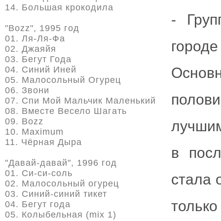
14. Большая крокодила
- Гру
"Bozz", 1995 год
01. Ля-Ля-Фа
город
02. Джаяйя
03. Бегут Года
04. Синий Иней
Основн
05. Малосольный Огурец
06. Звони
полови
07. Спи Мой Мальчик Маленький
08. Вместе Весело Шагать
09. Bozz
лучшим
10. Maximum
11. Чёрная Дыра
в пос
"Давай-давай", 1996 год
01. Си-си-соль
стала 
02. Малосольный огурец
03. Синий-синий тикет
тольк
04. Бегут года
05. Колыбельная (mix 1)