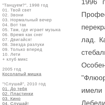
1996 г
"Танцуем?", 1998 год
01. Твой свет
Проф
02. Звони
03. Нормальный вечер
04. Вот так
перек
05. Там, где играет музыка
06. Время как снег
лад. К
07. Двигайся!
08. Звезда разлуки
09. Только вперед
стеба
10. Лети
+ клуб микс
Особе
2005 год
Косолапый мишка
"Флюор
"!Слушай", 2010 год
01. До тебя
имели
02. Пластинки
03. Кино
Лебед
04. Слушай!