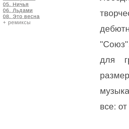
05. Ничья
06. Льдами
творче
08. Это весна
+ ремиксы
дебютн
"Союз"
для г
размер
музыка
все: о