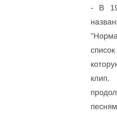
- В 1
назва
"Норма
список
котор
клип.
продо
песням