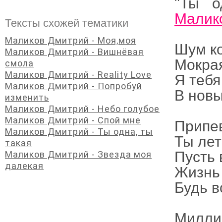
"Ты о
Малик
Тексты схожей тематики
Маликов Дмитрий - Моя,моя
Шум ко
Маликов Дмитрий - Вишнёвая
Мокрая
смола
Маликов Дмитрий - Reality Love
Я тебя
Маликов Дмитрий - Попробуй
В новы
изменить
Маликов Дмитрий - Небо голубое
Маликов Дмитрий - Спой мне
Припе
Маликов Дмитрий - Ты одна, ты
Ты лет
такая
Пусть 
Маликов Дмитрий - Звезда моя
далекая
Жизнь
Будь в
Милли