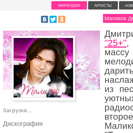
МИРМЭДЖИ
АРТИСТЫ
НОВ
Маликов Дм
Дмитр
"25+"
,
массу
мелоди
дари
насла
из пес
уютн
радио
Загрузка...
второе
Дискография
Малико