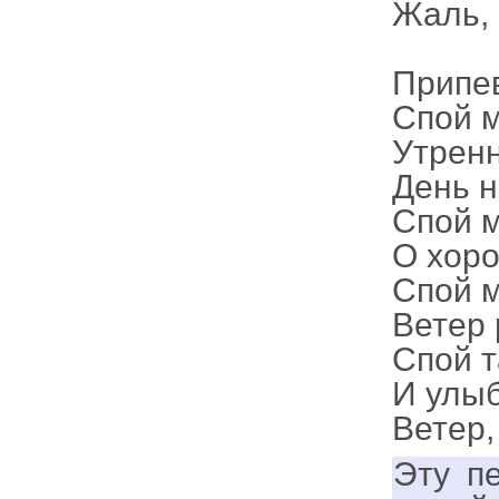
Жаль, 
Припе
Спой м
Утренн
День н
Спой м
О хор
Спой м
Ветер 
Спой т
И улыб
Ветер,
Эту п