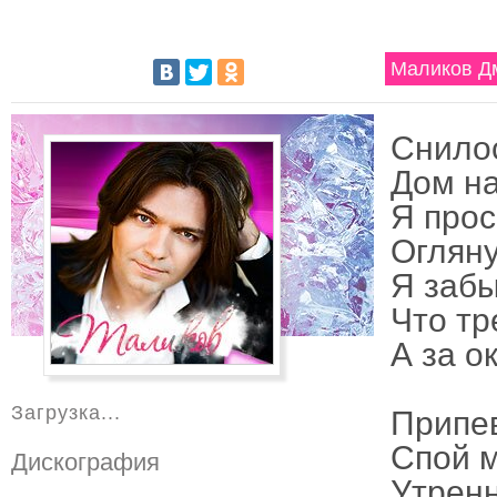
Маликов Дм
Снилос
Дом на
Я прос
Огляну
Я забы
Что тр
А за о
Загрузка...
Припе
Спой м
Дискография
Утренн