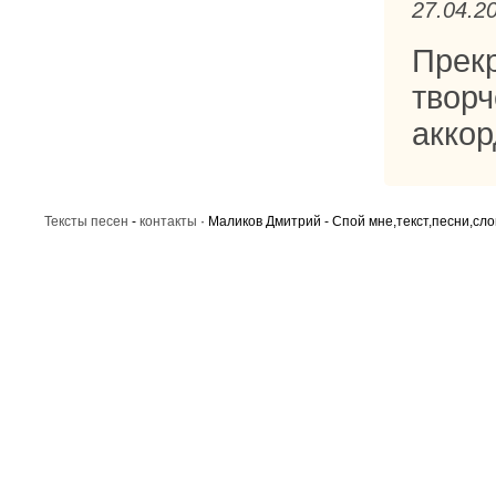
27.04.2
Прек
творч
аккор
Тексты песен
-
контакты
· Маликов Дмитрий - Спой мне,текст,песни,сло