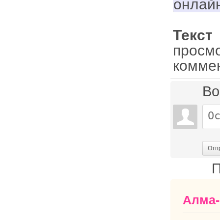
онлай
Текст
просм
комме
Во
Отп
П
Алма-