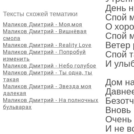
День н
Тексты схожей тематики
Спой м
Маликов Дмитрий - Моя,моя
О хор
Маликов Дмитрий - Вишнёвая
Спой м
смола
Ветер 
Маликов Дмитрий - Reality Love
Маликов Дмитрий - Попробуй
Спой т
изменить
И улыб
Маликов Дмитрий - Небо голубое
Маликов Дмитрий - Ты одна, ты
такая
Дом на
Маликов Дмитрий - Звезда моя
Давнее
далекая
Безот
Маликов Дмитрий - На полночных
бульварах
Вновь 
Очень 
И не в