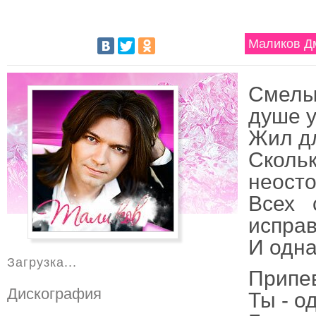
Маликов Дм
Смелый
душе у
Жил дл
Сколь
неост
Всех 
испра
И одна
Загрузка...
Припе
Дискография
Ты - о