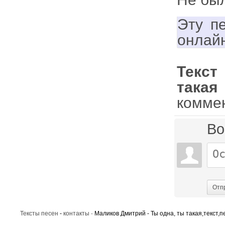
Эту п
онлай
Текст
такая
комме
Во
Отп
Тексты песен
-
контакты
· Маликов Дмитрий - Ты одна, ты такая,текст,п