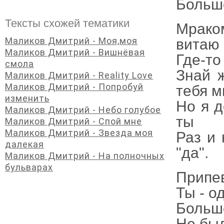
Больше
Тексты схожей тематики
Мраком
Маликов Дмитрий - Моя,моя
витаю
Маликов Дмитрий - Вишнёвая
Где-то
смола
Знай ж
Маликов Дмитрий - Reality Love
Маликов Дмитрий - Попробуй
тебя м
изменить
Но я 
Маликов Дмитрий - Небо голубое
ты
Маликов Дмитрий - Спой мне
Маликов Дмитрий - Звезда моя
Раз и 
далекая
"да".
Маликов Дмитрий - На полночных
бульварах
Припе
Ты - о
Больше
Не был