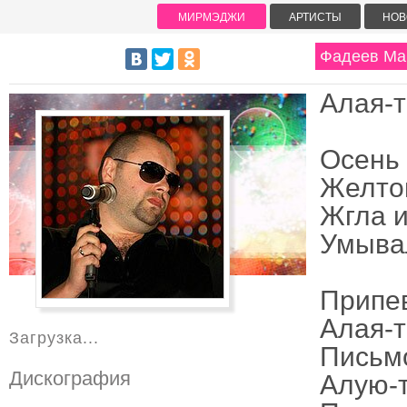
МИРМЭДЖИ
АРТИСТЫ
НОВ
Фадеев Мак
Алая-т
Осень
Желто
Жгла и
Умыва
Припе
Алая-т
Загрузка...
Письмо
Дискография
Алую-т