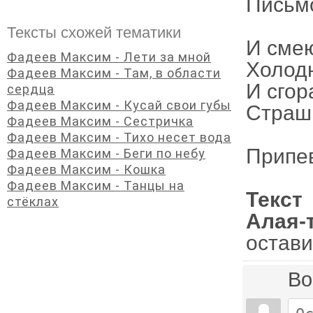
Письмо
Тексты схожей тематики
И смею
Фадеев Максим - Лети за мной
Холодн
Фадеев Максим - Там, в области
И сгор
сердца
Фадеев Максим - Кусай свои губы
Страшн
Фадеев Максим - Сестричка
Фадеев Максим - Тихо несет вода
Припе
Фадеев Максим - Беги по небу
Фадеев Максим - Кошка
Фадеев Максим - Танцы на
Текст
стёклах
Алая-
остави
Во