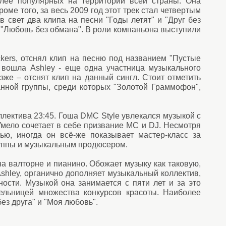
олее популярных на территории всей страны. Она
оме того, за весь 2009 год этот трек стал четвертым
в свет два клипа на песни "Годы летят" и "Друг без
 "Любовь без обмана". В роли компаньона выступили
ckers, отснял клип на песню под названием "Пустые
5 вошла Ashley - еще одна участница музыкального
зже – отснят клип на данный сингл. Стоит отметить
нной группы, среди которых "Золотой Граммофон",
лектива 23:45. Гоша DMC Style увлекался музыкой с
Умело сочетает в себе призвание MC и DJ. Несмотря
ью, иногда он всё-же показывает мастер-класс за
руппы и музыкальным продюсером.
на валторне и пианино. Обожает музыку как таковую,
shley, органично дополняет музыкальный коллектив,
сти. Музыкой она занимается с пяти лет и за это
тельницей множества конкурсов красоты. Наиболее
з друга" и "Моя любовь".