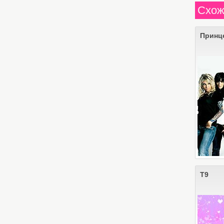
Схож
Принц
Т9