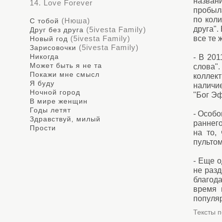
назван
14. Love Forever
пробыла
по коли
(Нюша)
С тобой
друга".
(5ivesta Family)
Друг без друга
(5ivesta Family)
все те ж
Новый год
(5ivesta Family)
Зарисовочки
Никогда
- В 201
Может быть я не та
слова"
Покажи мне смысл
коллект
Я буду
наличи
Ночной город
"Бог Эф
В мире женщин
Годы летят
- Особо
Здравствуй, милый
раннего
Прости
на то,
пультом
- Еще о
не разд
благод
время 
популяр
Тексты п