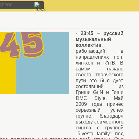
-
23:45 – русский
музыкальный
коллектив
,
работающий в
направлениях поп,
хип-хоп и R'n'B. В
самом начале
своего творческого
пути это был дуэт,
состоявший из
Гриши GriN и Гоши
DMC Style. Май
2009 года принес
серьезный успех
группе, благодаря
выходу совместного
сингла с группой
"5ivesta family" под