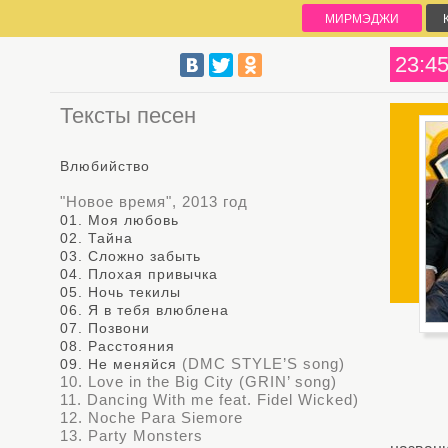
МИРМЭДЖИ
23:4
Тексты песен
Влюбийство
"Новое время", 2013 год
01. Моя любовь
02. Тайна
03. Сложно забыть
04. Плохая привычка
05. Ночь текилы
06. Я в тебя влюблена
07. Позвони
08. Расстояния
(DMC STYLE’S song)
09. Не меняйся
10. Love in the Big City (GRIN’ song)
11. Dancing With me feat. Fidel Wicked)
12. Noche Para Siemore
13. Party Monsters