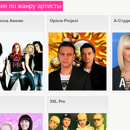
ие по жанру артисты
есса Авеню
Opium Project
А-Студ
3XL Pro