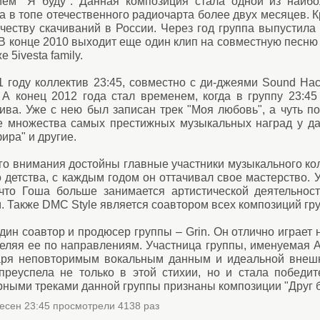
ием "Я буду". Данная композиция стала одной из наиб
 в топе отечественного радиочарта более двух месяцев. Кр
честву скачиваний в России. Через год группа выпустила 
 В конце 2010 выходит еще один клип на совместную песню
е 5ivesta family.
1 году коллектив 23:45, совместно с ди-джеями Sound Ha
. А конец 2012 года стал временем, когда в группу 23:4
ива. Уже с нею был записан трек "Моя любовь", а чуть по
е множества самых престижных музыкальных наград у да
ира" и другие.
го внимания достойны главные участники музыкального кол
 детства, с каждым годом он оттачивал свое мастерство. 
 что Гоша больше занимается артистической деятельност
. Также DMC Style является соавтором всех композиций г
дин соавтор и продюсер группы – Grin. Он отлично играет 
еляя ее по направлениям. Участница группы, именуемая A
аря неповторимым вокальным данным и идеальной внешно
преуспела не только в этой стихии, но и стала победи
ными треками данной группы признаны композиции "Друг бе
есен 23:45 просмотрели 4138 раз