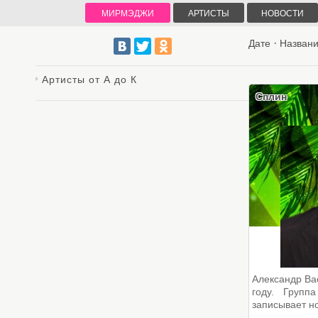
МИРМЭДЖИ
АРТИСТЫ
НОВОСТИ
·
Дате
Назван
Артисты от А до К
Сплин
Александр Ва
году. Групп
записывает но