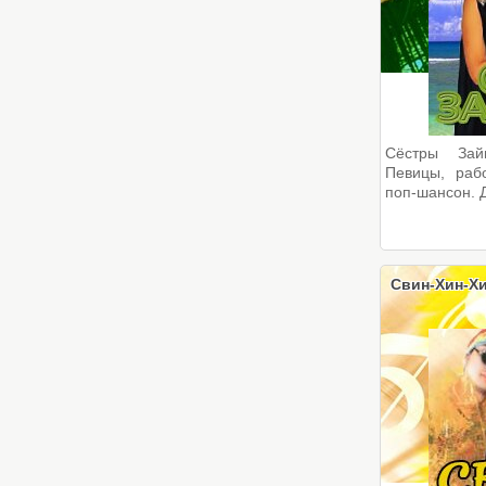
Сёстры Зай
Певицы, раб
поп-шансон. Д
Свин-Хин-Хи