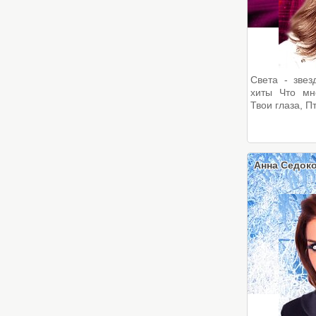
Света - звез
хиты Что мн
Твои глаза, Пт
Анна Седок