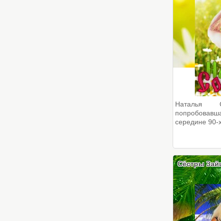
Наталья 
попробовавша
середине 90-х
Сёстры Зай