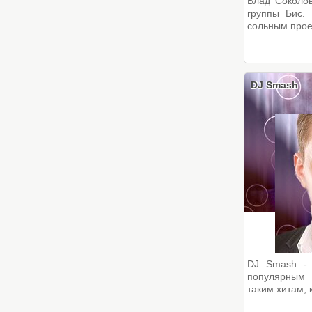
Влад Соколов
группы Бис.
сольным проек
DJ Smash
DJ Smash - 
популярным
таким хитам, к