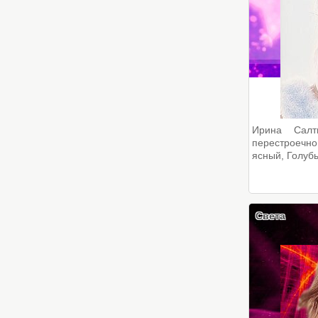
Ирина Салт
перестроечн
ясный, Голубы
Света