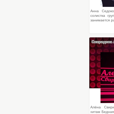
Анна Седоко
солистка гр
занимается ра
Свиридова 
Алёна Свир
хитам Бедная