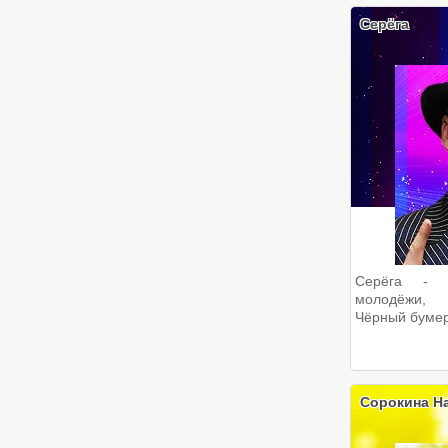
Серёга
Серёга - 
молодёжи, 
Чёрный бумер
Сорокина Н