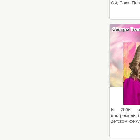
Ой, Пока. Певи
Сёстры Тол
В 2006 го
прогремели 
детском конку