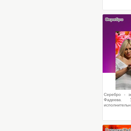
Серебро
Серебро - э
Фадеева. У
исполнительни
Стрелки/Не