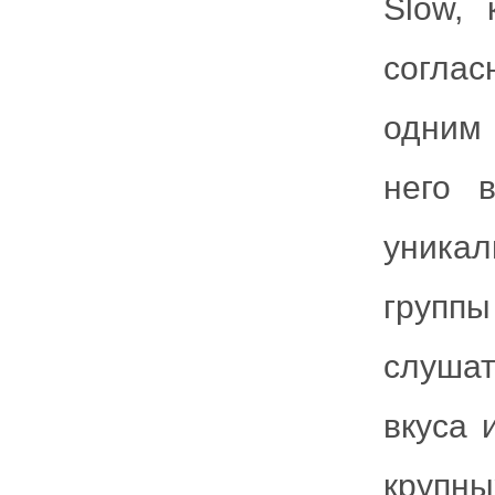
Slow, 
согла
одним 
него 
уникал
групп
слушат
вкуса 
крупн