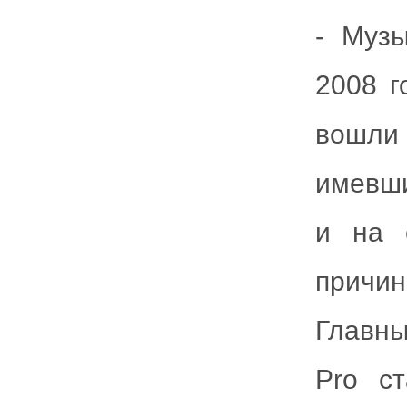
-
Музы
2008 г
вошли
имевши
и на 
причин
Главны
Pro с