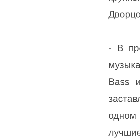
Дворцо
- В п
музыка
Bass 
заста
одном 
лучш