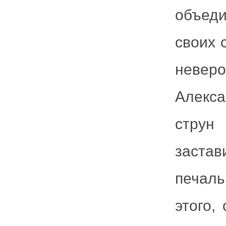
объед
своих 
невер
Алекс
струн
застав
печаль
этого,