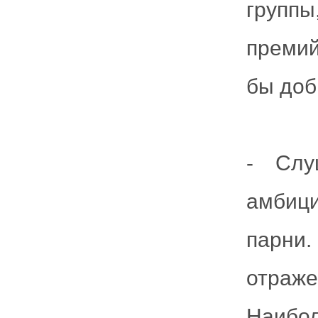
групп
премий
бы доб
- Слу
амбиц
парни
отраж
Наибо