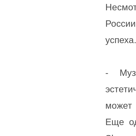
Несмот
России
успеха
- Муз
эстети
может 
Еще од