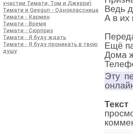
участии Тимати, Том и Джерри)
Ведь д
Тимати и Geegun - Одноклассница
А в их
Тимати - Кармен
Тимати - Время
Тимати - Сюрприз
Переда
Тимати - Я буду ждать
Ещё па
Тимати - Я буду проникать в твою
душу
Дома ж
Телефо
Эту п
онлай
Текст
просм
комме