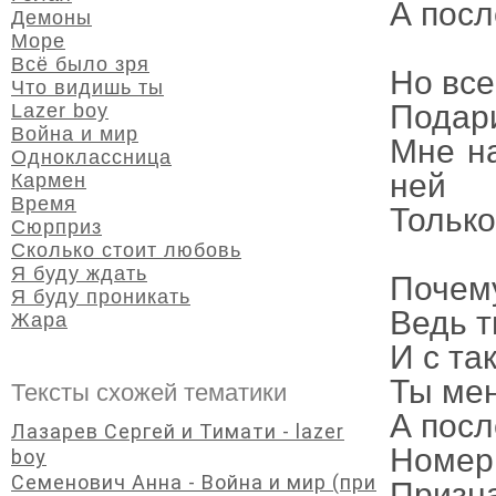
А посл
Демоны
Море
Всё было зря
Но все
Что видишь ты
Подари
Lazer boy
Война и мир
Мне на
Одноклассница
ней
Кармен
Время
Только
Сюрприз
Сколько стоит любовь
Я буду ждать
Почему
Я буду проникать
Ведь т
Жара
И с та
Ты мен
Тексты схожей тематики
А посл
Лазарев Сергей и Тимати - lazer
Номер 
boy
Семенович Анна - Война и мир (при
Призна