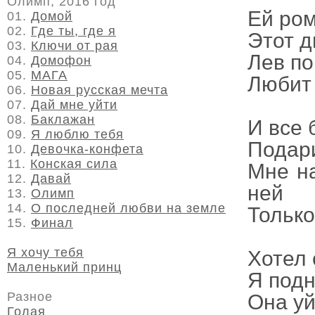
Олимп, 2016 год
Ей ром
01.
Домой
02.
Где ты, где я
Этот д
03.
Ключи от рая
Лев по
04.
Домофон
05.
МАГА
Любит 
06.
Новая русская мечта
07.
Дай мне уйти
08.
Баклажан
И все 
09.
Я люблю тебя
Подари
10.
Девочка-конфета
11.
Конская сила
Мне на
12.
Давай
ней
13.
Олимп
14.
О последней любви на земле
Только
15.
Финал
Я хочу тебя
Хотел 
Маленький принц
Я подн
Разное
Она уй
Голая