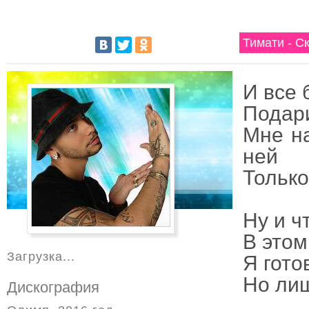
Тимати - С
И все 
Подари
Мне на
ней
Только
Ну и ч
В этом
Загрузка...
Я гото
Но лиш
Дискография