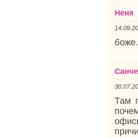
Неня
14.09.2
боже...
Санч
30.07.2
Там г
поче
офис
прич