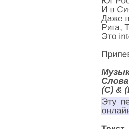
Юг Рос
И в Си
Даже в
Рига, 
Это in
Припе
Музык
Слова
(С) & 
Эту п
онлай
Текст