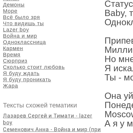
Статус
Демоны
Море
Baby, 
Всё было зря
Однок
Что видишь ты
Lazer boy
Война и мир
Припе
Одноклассница
Миллио
Кармен
Время
Но мне
Сюрприз
Я иска
Сколько стоит любовь
Я буду ждать
Ты - м
Я буду проникать
Жара
Она уй
Понеде
Тексты схожей тематики
Moscow
Лазарев Сергей и Тимати - lazer
А я у 
boy
Семенович Анна - Война и мир (при