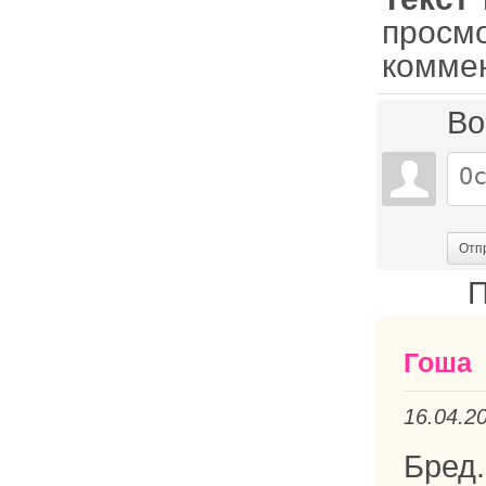
просм
комме
Во
Отп
П
Гоша
16.04.2
Бред.