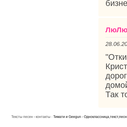
бизне
ЛюЛ
28.06.2
"Отки
Крис
доро
домой
Так то
Тексты песен
-
контакты
· Тимати и Geegun - Одноклассница,текст,песн