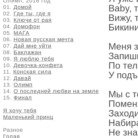
Олимп, 2016 год
Baby, 
01.
Домой
02.
Где ты, где я
Вижу, 
03.
Ключи от рая
Бикини
04.
Домофон
05.
МАГА
06.
Новая русская мечта
Меня з
07.
Дай мне уйти
08.
Баклажан
Запиши
09.
Я люблю тебя
По тел
10.
Девочка-конфета
11.
Конская сила
У подъ
12.
Давай
13.
Олимп
14.
О последней любви на земле
Мы с т
15.
Финал
Помен
Я хочу тебя
Заходи
Маленький принц
Набира
Разное
Не зн
Голая