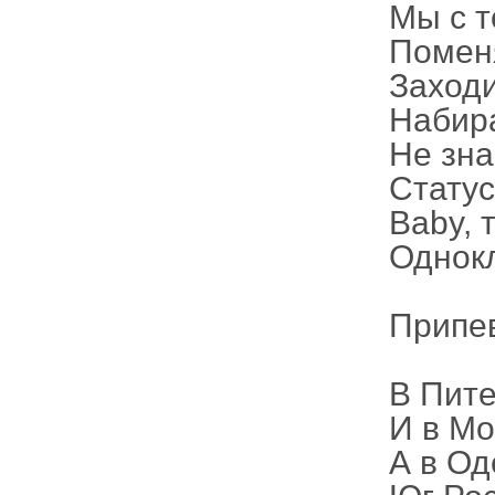
Мы с т
Помен
Заходи
Набира
Не зн
Статус
Baby, 
Однок
Припе
В Пите
И в Мо
А в Од