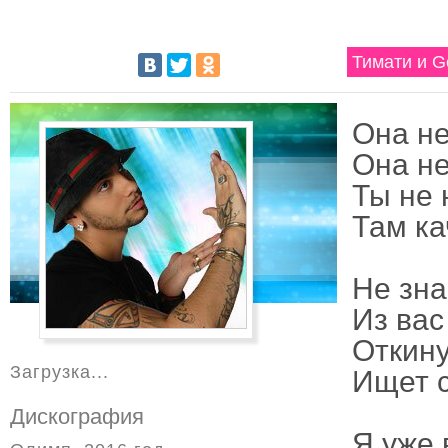
Тимати и G
Она не
Она не
Ты не 
Там ка
Не зна
Из вас
Откину
Загрузка...
Ищет с
Дискография
Я уже 