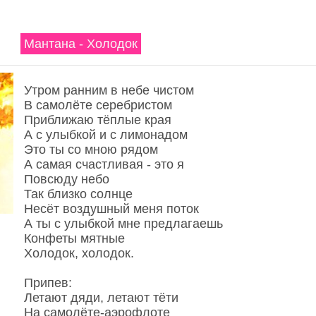
Мантана - Холодок
Утром ранним в небе чистом
В самолёте серебристом
Приближаю тёплые края
А с улыбкой и с лимонадом
Это ты со мною рядом
А самая счастливая - это я
Повсюду небо
Так близко солнце
Несёт воздушный меня поток
А ты с улыбкой мне предлагаешь
Конфеты мятные
Холодок, холодок.
Припев:
Летают дяди, летают тёти
На самолёте-аэрофлоте