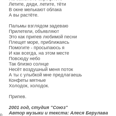
Летите, дяди, летите, тёти
В окне мелькают облака
А вы растёте.
Пальмы взглядом задеваю
Прилетели, объявляют
Это как припев любимой песни
Плещет море, приближаясь
Помогите - просыпаюсь я
И как всегда, на этом месте
Повсюду небо
Так близко солнце
Несёт воздушный меня поток
А ты с улыбкой мне предлагаешь
Конфеты мятные
Холодок, холодок.
Припев.
2001 год, студия "Союз"
Автор музыки и текста: Алеся Берулава
о