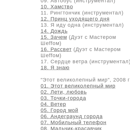
09. Автобус (инструментал)
10. Хамство
11. Рингтончик (инструментал)
12. Принц уходящего дня
13. Я иду одна (инструментал)
14. Дождь
15. Зачем
(Дуэт с Мастером
Шеffом)
16. Рассвет
(Дуэт с Мастером
Шеffом)
17. Сердце ветра (инструментал
18. Я знаю
"Этот великолепный мир", 2008 
01. Этот великолепный мир
02. Лети, любовь
03. Точки-города
04. Ветер
05. Город мой
06. Андеграунд города
07. Мобильный телефон
08. Мальчик-красавчик