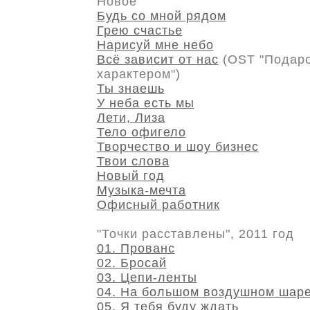
Новое
Будь со мной рядом
Грею счастье
Нарисуй мне небо
Всё зависит от нас
(OST "Подаро
характером")
Ты знаешь
У неба есть мы
Лети, Лиза
Тело офигело
Творчество и шоу бизнес
Твои слова
Новый год
Музыка-мечта
Офисный работник
"Точки расставлены", 2011 год
01. Прованс
02. Бросай
03. Цепи-ленты
04. На большом воздушном шар
05. Я тебя буду ждать