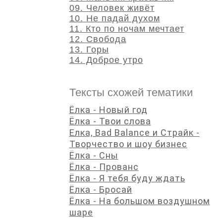
09. Человек живёт
10. Не падай духом
11. Кто по ночам мечтает
12. Свобода
13. Горы
14. Доброе утро
Тексты схожей тематики
Ёлка - Новый год
Ёлка - Твои слова
Елка, Bad Balance и Страйк -
Творчество и шоу бизнес
Ёлка - Сны
Ёлка - Прованс
Ёлка - Я тебя буду ждать
Ёлка - Бросай
Ёлка - На большом воздушном
шаре