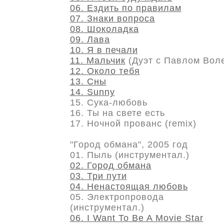
06. Ездить по правилам
07. Знаки вопроса
08. Шоколадка
09. Лава
10. Я в печали
11. Мальчик
(Дуэт с Павлом Вол
12. Около тебя
13. Сны
14. Sunny
15. Сука-любовь
16. Ты на свете есть
17. Ночной прованс (remix)
"Город обмана", 2005 год
01. Пыль (инструментал.)
02. Город обмана
03. Три пути
04. Ненастоящая любовь
05. Электропровода
(инструментал.)
06. I Want To Be A Movie Star