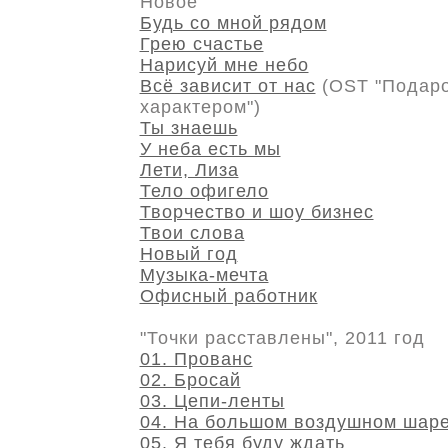
Новое
Будь со мной рядом
Грею счастье
Нарисуй мне небо
Всё зависит от нас
(OST "Подаро
характером")
Ты знаешь
У неба есть мы
Лети, Лиза
Тело офигело
Творчество и шоу бизнес
Твои слова
Новый год
Музыка-мечта
Офисный работник
"Точки расставлены", 2011 год
01. Прованс
02. Бросай
03. Цепи-ленты
04. На большом воздушном шар
05. Я тебя буду ждать