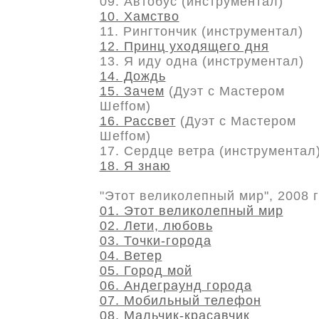
09. Автобус (инструментал)
10. Хамство
11. Рингтончик (инструментал)
12. Принц уходящего дня
13. Я иду одна (инструментал)
14. Дождь
15. Зачем
(Дуэт с Мастером
Шеffом)
16. Рассвет
(Дуэт с Мастером
Шеffом)
17. Сердце ветра (инструментал
18. Я знаю
"Этот великолепный мир", 2008 
01. Этот великолепный мир
02. Лети, любовь
03. Точки-города
04. Ветер
05. Город мой
06. Андеграунд города
07. Мобильный телефон
08. Мальчик-красавчик