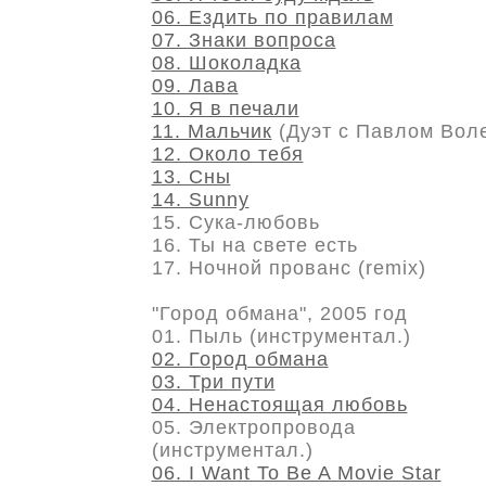
06. Ездить по правилам
07. Знаки вопроса
08. Шоколадка
09. Лава
10. Я в печали
11. Мальчик
(Дуэт с Павлом Вол
12. Около тебя
13. Сны
14. Sunny
15. Сука-любовь
16. Ты на свете есть
17. Ночной прованс (remix)
"Город обмана", 2005 год
01. Пыль (инструментал.)
02. Город обмана
03. Три пути
04. Ненастоящая любовь
05. Электропровода
(инструментал.)
06. I Want To Be A Movie Star