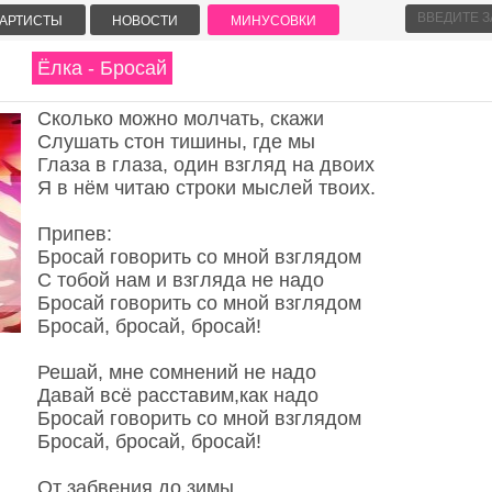
АРТИСТЫ
НОВОСТИ
МИНУСОВКИ
Ёлка - Бросай
Сколько можно молчать, скажи
Слушать стон тишины, где мы
Глаза в глаза, один взгляд на двоих
Я в нём читаю строки мыслей твоих.
Припев:
Бросай говорить со мной взглядом
С тобой нам и взгляда не надо
Бросай говорить со мной взглядом
Бросай, бросай, бросай!
Решай, мне сомнений не надо
Давай всё расставим,как надо
Бросай говорить со мной взглядом
Бросай, бросай, бросай!
От забвения до зимы