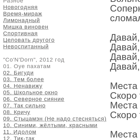
Разное
Сопер
Новогодняя
Время-мираж
слома
Лимонадный
Мишка виновен
Спортивная
Давай,
Целовать другого
Давай,
Невоспитанный
Давай,
"Co'N'Dorn", 2012 год
Давай,
01. Оуе пахатам
02. Бигуди
03. Тем более
Места 
04. Ненавижу
05. Школьное окно
Скоро 
06. Северное сияние
Места 
07. Так сильно
08. Кричу
Скоро 
09. Стыцамэн (Не надо стесняться)
10. Синими, жёлтыми, красными
11. Идолом
Места 
12. Тик-так