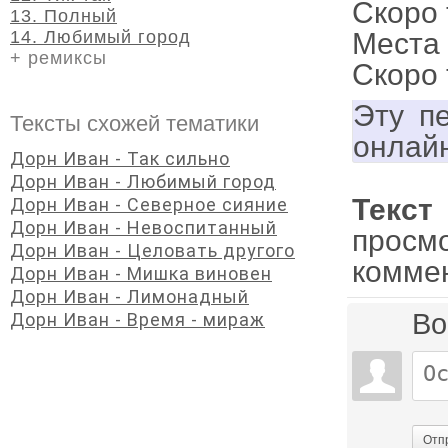
Скоро 
13. Полный
14. Любимый город
Места 
+ ремиксы
Скоро 
Эту п
Тексты схожей тематики
онлай
Дорн Иван - Так сильно
Дорн Иван - Любимый город
Текс
Дорн Иван - Северное сияние
Дорн Иван - Невоспитанный
просм
Дорн Иван - Целовать другого
комме
Дорн Иван - Мишка виновен
Дорн Иван - Лимонадный
Во
Дорн Иван - Время - мираж
Отп