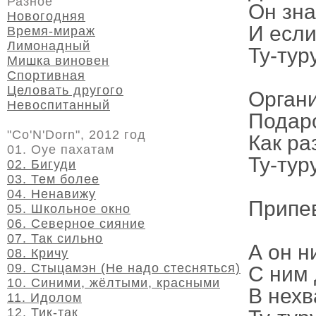
Разное
Он зна
Новогодняя
И если
Время-мираж
Лимонадный
Ту-туру
Мишка виновен
Спортивная
Целовать другого
Органи
Невоспитанный
Подаро
"Co'N'Dorn", 2012 год
Как ра
01. Оуе пахатам
Ту-туру
02. Бигуди
03. Тем более
04. Ненавижу
Припе
05. Школьное окно
06. Северное сияние
07. Так сильно
А он н
08. Кричу
09. Стыцамэн (Не надо стесняться)
С ним 
10. Синими, жёлтыми, красными
В нехв
11. Идолом
12. Тик-так