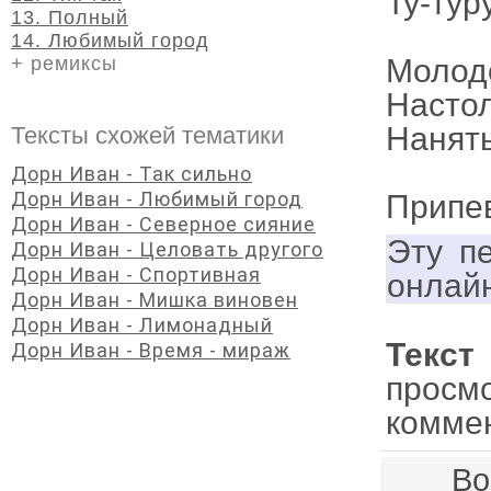
Ту-туру
13. Полный
14. Любимый город
+ ремиксы
Молодо
Настол
Нанять
Тексты схожей тематики
Дорн Иван - Так сильно
Дорн Иван - Любимый город
Припе
Дорн Иван - Северное сияние
Эту п
Дорн Иван - Целовать другого
Дорн Иван - Спортивная
онлай
Дорн Иван - Мишка виновен
Дорн Иван - Лимонадный
Текс
Дорн Иван - Время - мираж
просм
комме
Во