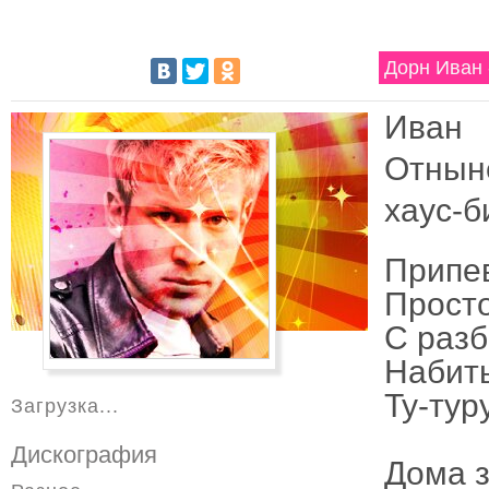
Дорн Иван 
Иван 
Отныне
хаус-б
Припе
Просто
С разб
Набит
Ту-туру
Загрузка...
Дискография
Дома з