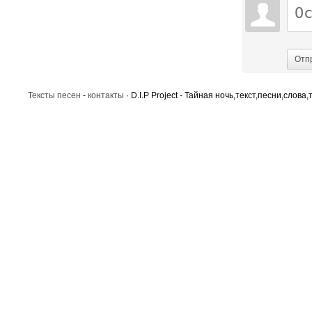
Отп
Тексты песен
-
контакты
· D.I.P Project - Тайная ночь,текст,песни,слова