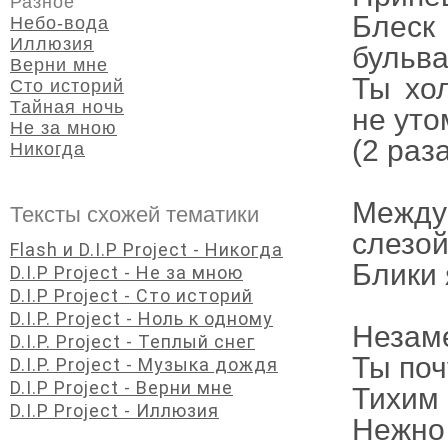
Разное
Блеск
Небо-вода
Иллюзия
бульва
Верни мне
Ты хо
Сто историй
Тайная ночь
не уто
Не за мною
(2 раз
Никогда
Между
Тексты схожей тематики
слезо
Flash и D.I.P Project - Никогда
Блики 
D.I.P Project - Не за мною
D.I.P Project - Сто историй
D.I.P. Project - Ноль к одному
Незаме
D.I.P. Project - Теплый снег
Ты поч
D.I.P. Project - Музыка дождя
D.I.P Project - Верни мне
Тихим 
D.I.P Project - Иллюзия
Нежно 