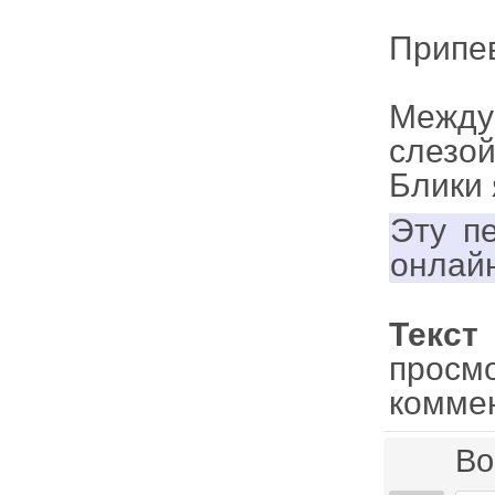
Припе
Между
слезо
Блики 
Эту п
онлай
Текст
просм
комме
Во