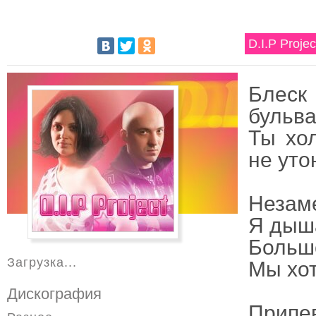
D.I.P Proje
Блеск
бульва
Ты хо
не уто
Незаме
Я дыша
Больше
Загрузка...
Мы хот
Дискография
Припе