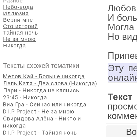
Разное
Любов
Небо-вода
Иллюзия
И боль
Верни мне
Могла
Сто историй
Тайная ночь
Но вид
Не за мною
Никогда
Припе
Тексты схожей тематики
Эту п
онлай
Метов Кай - Больше никогда
Лель Катя - Два слова (Никогда)
Пари - Никогда не клянись
Текст
23:45 - Никогда
Виа Гра - Сейчас или никогда
просм
D.I.P Project - Не за мною
комме
Свиридова Алёна - Никто и
никогда
Во
D.I.P Project - Тайная ночь