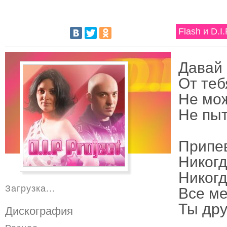
Flash и D.I
Давай 
От теб
Не мож
Не пыт
Припе
Никогд
Никогд
Загрузка...
Все ме
Ты дру
Дискография