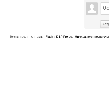
Отп
Тексты песен
-
контакты
· Flash и D.I.P Project - Никогда,текст,песни,сл