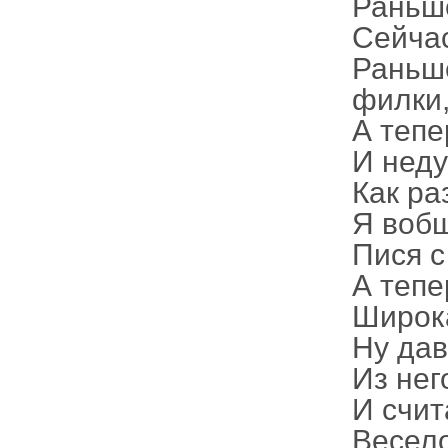
Раньш
Сейчас
Раньш
филки
А тепе
И неду
Как ра
Я воб
Пися с
А тепе
Широка
Ну дав
Из нег
И счит
Весело