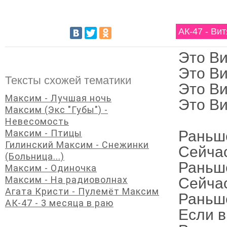
АК-47 - Ви
Это Ви
Это Ви
Тексты схожей тематики
Это Ви
Максим - Лучшая ночь
Это Ви
Максим (Экс "Губы") -
Невесомость
Максим - Птицы
Раньше
Гилинский Максим - Снежинки
Сейчас
(Больница...)
Раньше
Максим - Одиночка
Максим - На радиоволнах
Сейчас
Агата Кристи - Пулемёт Максим
Раньше
АК-47 - 3 месяца в раю
Если в