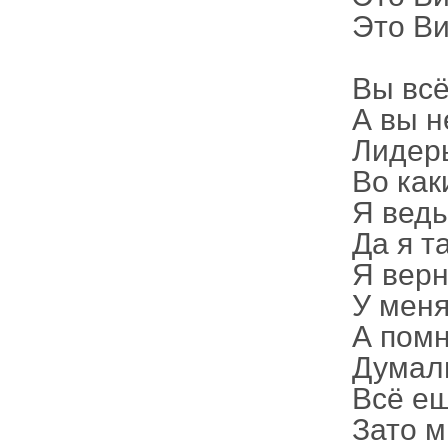
Это Ви
Вы всё
А вы н
Лидеры
Во как
Я ведь
Да я т
Я верн
У меня
А помн
Думали
Всё ещ
Зато м