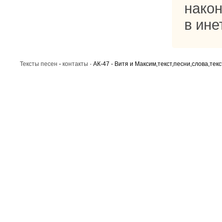
након
в ине
Тексты песен
-
контакты
· АК-47 - Витя и Максим,текст,песни,слова,тек