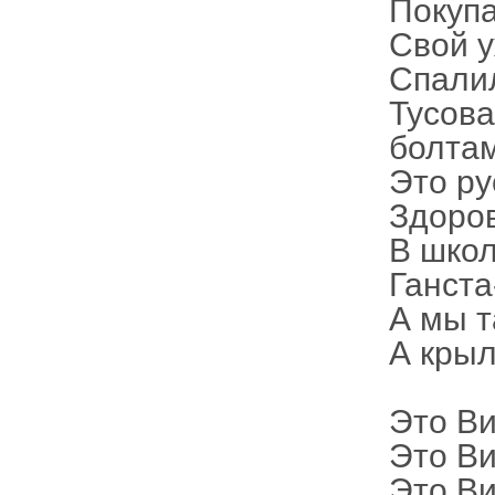
Покупа
Свой у
Спалил
Тусов
болтам
Это ру
Здоров
В школ
Ганста
А мы т
А крыл
Это Ви
Это Ви
Это Ви