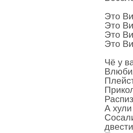
Это Ви
Это Ви
Это Ви
Это Ви
Чё у в
Влюб
Плейс
Прикол
Распиз
А хули
Сосал
двести