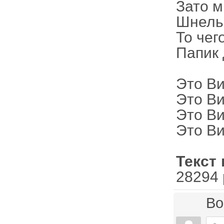
Зато м
Шнель,
То чег
Папик 
Это Ви
Это Ви
Это Ви
Это Ви
Текст 
28294 
Во