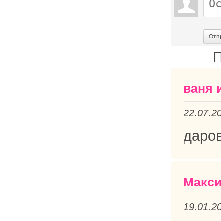
Отп
П
ваня 
22.07.2
даров
Макс
19.01.2