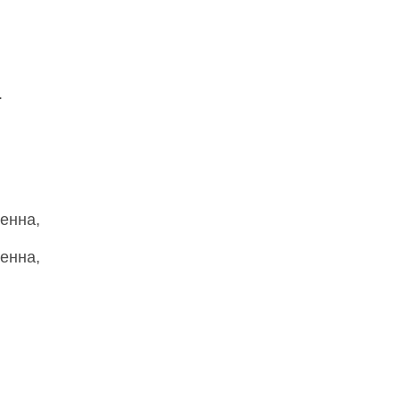
.
енна,
енна,