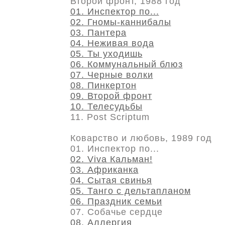
Второй фронт, 1988 год
01. Инспектор по...
02. Гномы-каннибалы
03. Пантера
04. Неживая вода
05. Ты уходишь
06. Коммунальный блюз
07. Черные волки
08. Пинкертон
09. Второй фронт
10. Телесудьбы
11. Post Scriptum
Коварство и любовь, 1989 год
01. Инспектор по...
02. Viva Кальман!
03. Африканка
04. Сытая свинья
05. Танго с дельтапланом
06. Праздник семьи
07. Собачье сердце
08. Аллергия