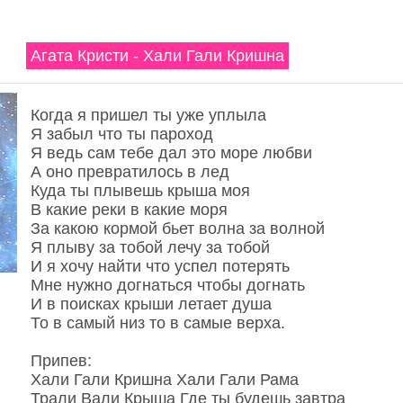
Агата Кристи - Хали Гали Кришна
Когда я пришел ты уже уплыла
Я забыл что ты пароход
Я ведь сам тебе дал это море любви
А оно превратилось в лед
Куда ты плывешь крыша моя
В какие реки в какие моря
За какою кормой бьет волна за волной
Я плыву за тобой лечу за тобой
И я хочу найти что успел потерять
Мне нужно догнаться чтобы догнать
И в поисках крыши летает душа
То в самый низ то в самые верха.
Припев:
Хали Гали Кришна Хали Гали Рама
Трали Вали Крыша Где ты будешь завтра