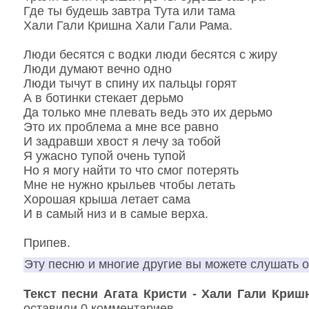
Где ты будешь завтра Тута или тама
Хали Гали Кришна Хали Гали Рама.
Люди бесятся с водки люди бесятся с жиру
Люди думают вечно одно
Люди тычут в спину их пальцы горят
А в ботинки стекает дерьмо
Да только мне плевать ведь это их дерьмо
Это их проблема а мне все равно
И задравши хвост я лечу за тобой
Я ужасно тупой очень тупой
Но я могу найти то что смог потерять
Мне не нужно крыльев чтобы летать
Хорошая крыша летает сама
И в самый низ и в самые верха.
Припев.
Эту песню и многие другие вы можете слушать 
Текст песни Агата Кристи - Хали Гали Криш
оставили 0 комментариев