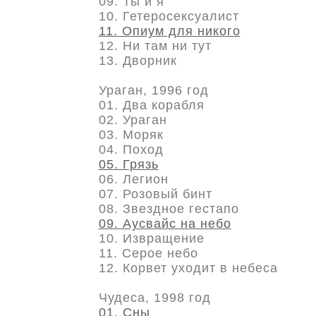
09. Ты и я
10. Гетеросексуалист
11. Опиум для никого
12. Ни там ни тут
13. Дворник
Ураган, 1996 год
01. Два корабля
02. Ураган
03. Моряк
04. Поход
05. Грязь
06. Легион
07. Розовый бинт
08. Звездное гестапо
09. Аусвайс на небо
10. Извращение
11. Серое небо
12. Корвет уходит в небеса
Чудеса, 1998 год
01. Сны