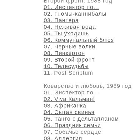
Второй фронт, 1988 год
01. Инспектор по...
02. Гномы-каннибалы
03. Пантера
04. Неживая вода
05. Ты уходишь
06. Коммунальный блюз
07. Черные волки
08. Пинкертон
09. Второй фронт
10. Телесудьбы
11. Post Scriptum
Коварство и любовь, 1989 год
01. Инспектор по...
02. Viva Кальман!
03. Африканка
04. Сытая свинья
05. Танго с дельтапланом
06. Праздник семьи
07. Собачье сердце
08. Аллергия