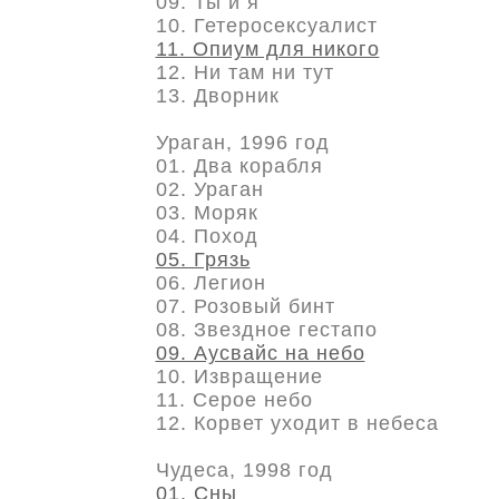
09. Ты и я
10. Гетеросексуалист
11. Опиум для никого
12. Ни там ни тут
13. Дворник
Ураган, 1996 год
01. Два корабля
02. Ураган
03. Моряк
04. Поход
05. Грязь
06. Легион
07. Розовый бинт
08. Звездное гестапо
09. Аусвайс на небо
10. Извращение
11. Серое небо
12. Корвет уходит в небеса
Чудеса, 1998 год
01. Сны