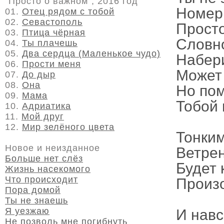
"Просто о важном", 2016 год
Номер
01.
Отец рядом с тобой
02.
Севастополь
Прост
03.
Птица чёрная
Словно
04.
Ты плачешь
05.
Два сердца (Маленькое чудо)
Набери
06.
Прости меня
Может 
07.
До дыр
08.
Она
Но пом
09.
Мама
Тобой 
10.
Адриатика
11.
Мой друг
12.
Мир зелёного цвета
Тонки
Новое и неизданное
Ветре
Больше нет слёз
Будет 
Жизнь насекомого
Что происходит
Произо
Пора домой
Ты не знаешь
Я уезжаю
И нав
Не позволь мне погибнуть