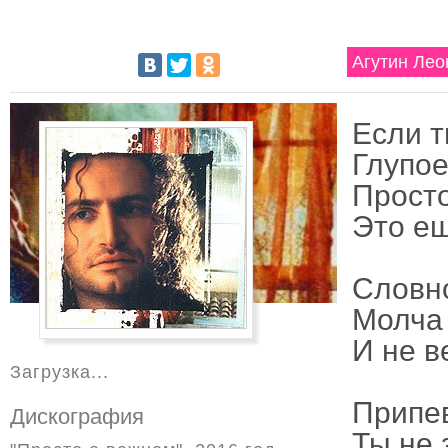
Агутин Лео
Если т
Глупое
Просто
Это ещ
Словно
Молча 
И не в
Загрузка...
Припе
Дискография
Ты не 