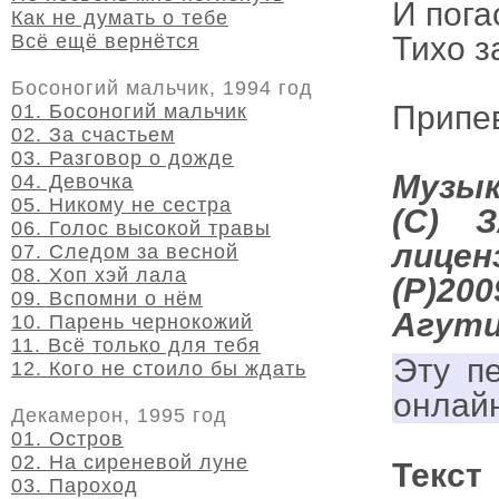
И пога
Как не думать о тебе
Всё ещё вернётся
Тихо з
Босоногий мальчик, 1994 год
Припе
01. Босоногий мальчик
02. За счастьем
03. Разговор о дожде
Музык
04. Девочка
05. Никому не сестра
(C) 
06. Голос высокой травы
лицен
07. Следом за весной
08. Хоп хэй лала
(P)20
09. Вспомни о нём
Агут
10. Парень чернокожий
11. Всё только для тебя
Эту п
12. Кого не стоило бы ждать
онлай
Декамерон, 1995 год
01. Остров
02. На сиреневой луне
Текст
03. Пароход