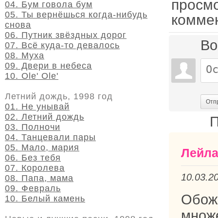
просм
04. Бум говола бум
05. Ты вернёшься когда-нибудь
комме
снова
06. Путник звёздных дорог
Во
07. Всё куда-то девалось
08. Муха
09. Двери в небеса
10. Ole' Ole'
Летний дождь, 1998 год
Отп
01. Не унывай
02. Летний дождь
П
03. Полночи
04. Танцевали пары
05. Мало, мария
Лейл
06. Без тебя
07. Королева
10.03.2
08. Папа, мама
09. Февраль
Обож
10. Белый камень
множ