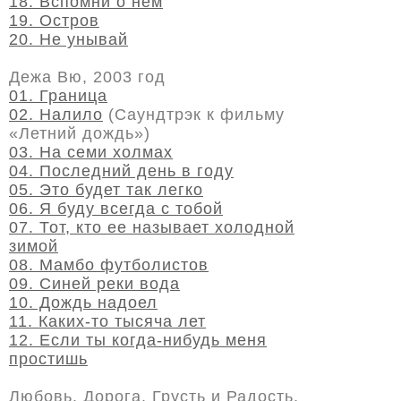
18. Вспомни о нем
19. Остров
20. Не унывай
Дежа Вю, 2003 год
01. Граница
02. Налило
(Саундтрэк к фильму
«Летний дождь»)
03. На семи холмах
04. Последний день в году
05. Это будет так легко
06. Я буду всегда с тобой
07. Тот, кто ее называет холодной
зимой
08. Мамбо футболистов
09. Синей реки вода
10. Дождь надоел
11. Каких-то тысяча лет
12. Если ты когда-нибудь меня
простишь
Любовь. Дорога. Грусть и Радость,