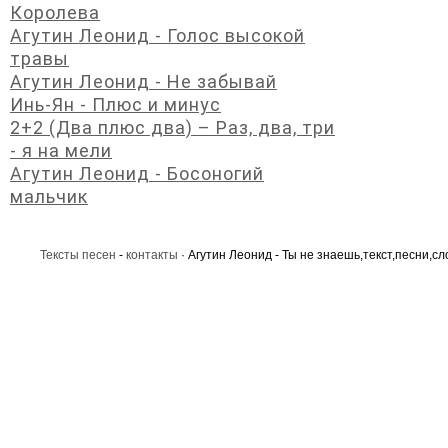
Королева
Агутин Леонид - Голос высокой
травы
Агутин Леонид - Не забывай
Инь-Ян - Плюс и минус
2+2 (Два плюс два) – Раз, два, три
- я на мели
Агутин Леонид - Босоногий
мальчик
Тексты песен
-
контакты
· Агутин Леонид - Ты не знаешь,текст,песни,сл