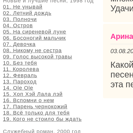
Новые и лучшие песни, 1998 год
Удачи
01. Не унывай
02. Летний дождь
03. Полночи
04. Остров
05. На сиреневой луне
Арин
06. Босоногий мальчик
07. Девочка
08. Никому не сестра
03.08.2
09. Голос высокой травы
10. Без тебя
Како
11. Королева
песе
12. Февраль
13. Пароход
эта п
14. Olе Olе
15. Хоп Хэй Лала лэй
16. Вспомни о нем
17. Парень чернокожий
18. Всё только для тебя
19. Кого не стоило бы ждать
Служебный роман, 2000 год