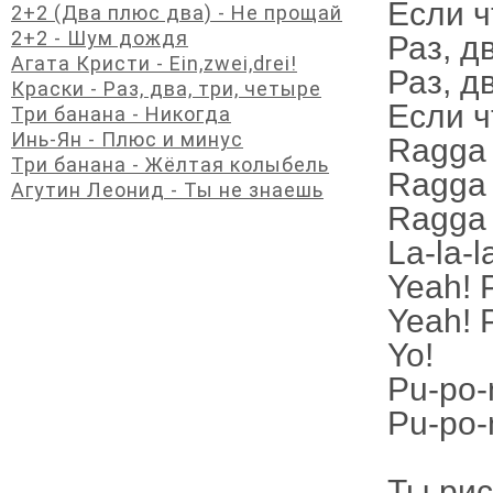
Если ч
2+2 (Два плюс два) - Не прощай
2+2 - Шум дождя
Раз, дв
Агата Кристи - Ein,zwei,drei!
Раз, дв
Краски - Раз, два, три, четыре
Если ч
Три банана - Никогда
Инь-Ян - Плюс и минус
Ragga 
Три банана - Жёлтая колыбель
Ragga 
Агутин Леонид - Ты не знаешь
Ragga 
La-la-la
Yeah! 
Yeah! 
Yo!
Pu-po-
Pu-po-n
Ты рис