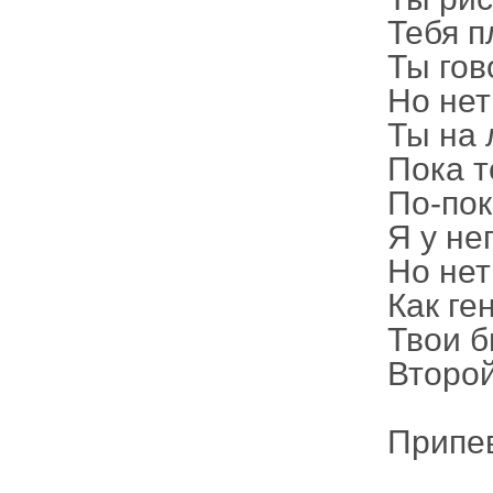
Тебя п
Ты гов
Но нет
Ты на 
Пока т
По-пок
Я у не
Но не
Как ге
Твои б
Второй
Припе