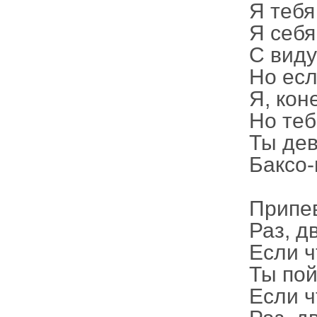
Я тебя
Я себя
С виду
Но есл
Я, кон
Но теб
Ты дев
Баксо-
Припе
Раз, д
Если ч
Ты пой
Если ч