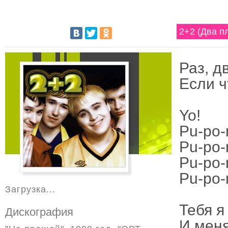
2+2 (Два пл
Раз, д
Если ч
Yo!
Pu-po-
Pu-po-n
Pu-po-
Pu-po-n
Загрузка...
Тебя я
Дискография
И меня