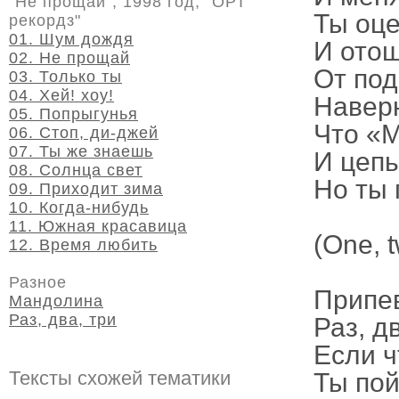
"Не прощай", 1998 год, "ОРТ
Ты оце
рекордз"
01. Шум дождя
И ото
02. Не прощай
От под
03. Только ты
04. Хей! хоу!
Наверн
05. Попрыгунья
Что «М
06. Стоп, ди-джей
07. Ты же знаешь
И цепь
08. Солнца свет
Но ты 
09. Приходит зима
10. Когда-нибудь
11. Южная красавица
(One, 
12. Время любить
Разное
Припе
Мандолина
Раз, два, три
Раз, д
Если ч
Тексты схожей тематики
Ты пой