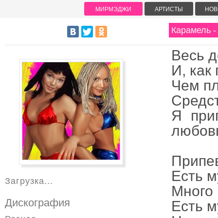
МИРМЭДЖИ
АРТИСТЫ
НОВ
Карамель 
Весь д
И, как
Чем пл
Средст
Я при
любов
Припе
Есть м
Загрузка...
Много 
Дискография
Есть м