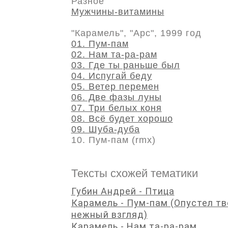
Разное
Мужчины-витамины
"Карамель", "Арс", 1999 год
01. Пум-пам
02. Нам та-ра-рам
03. Где ты раньше был
04. Испугай беду
05. Ветер перемен
06. Две фазы луны
07. Три белых коня
08. Всё будет хорошо
09. Шуба-дуба
10. Пум-пам (rmx)
Тексты схожей тематики
Губин Андрей - Птица
Карамель - Пум-пам (Опустел тв
нежный взгляд)
Карамель - Нам та-ра-рам