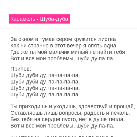
Карамель - Шуба-дуба
За окном в тумае сером кружится листва
Как ни странно в этот вечер я опять одна.
Где же ты мой мальчик милый не найти тебя
Вот и все мои проблемы, шуби ду па-па.
Припев:
Шуби дуби ду, па-па-па-па,
Шуби дуби ду, па-па-па-па,
Шуби дуби ду, па-па-па-па,
Шуби дуби ду, па-па-па-па.
Ты приходишь и уходишь, здравствуй и прощай,
Оставляешь лишь вопросы, радость и печаль.
Без тебя на сердце пусто, нет в душе тепла,
Вот и все мои проблемы, шуби ду па-па.