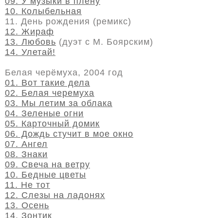
09. У музыки в плену
10. Колыбельная
11. День рождения (ремикс)
12. Жираф
13. Любовь
(дуэт с М. Боярским)
14. Улетай!
Белая черёмуха, 2004 год
01. Вот такие дела
02. Белая черемуха
03. Мы летим за облака
04. Зеленые огни
05. Карточный домик
06. Дождь стучит в мое окно
07. Ангел
08. Знаки
09. Свеча на ветру
10. Бедные цветы
11. Не тот
12. Слезы на ладонях
13. Осень
14. Зонтик