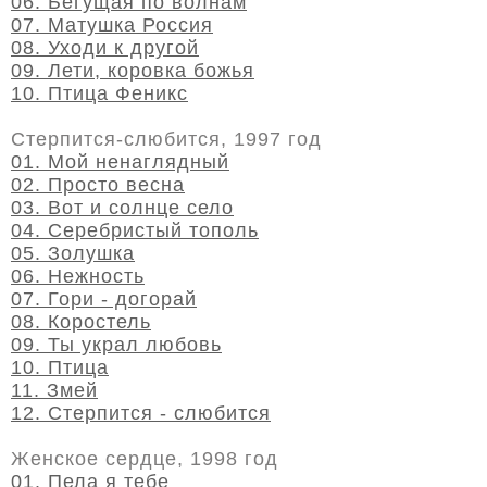
06. Бегущая по волнам
07. Матушка Россия
08. Уходи к другой
09. Лети, коровка божья
10. Птица Феникс
Стерпится-слюбится, 1997 год
01. Мой ненаглядный
02. Просто весна
03. Вот и солнце село
04. Серебристый тополь
05. Золушка
06. Нежность
07. Гори - догорай
08. Коростель
09. Ты украл любовь
10. Птица
11. Змей
12. Стерпится - слюбится
Женское сердце, 1998 год
01. Пела я тебе