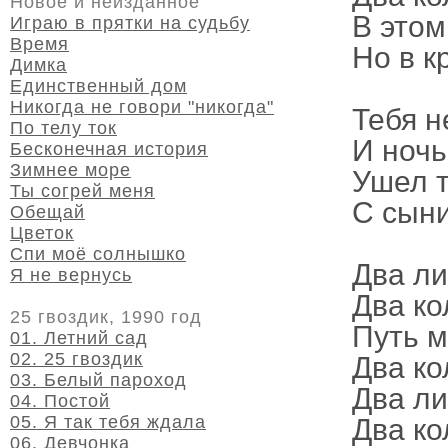
Новое и неизданное
В этом
Играю в прятки на судьбу
Время
Но в к
Димка
Единственный дом
Никогда не говори "никогда"
Тебя н
По телу ток
И ночь
Бесконечная история
Зимнее море
Ушел т
Ты согрей меня
С сыни
Обещай
Цветок
Спи моё солнышко
Два ли
Я не вернусь
Два ко
25 гвоздик, 1990 год
Путь м
01. Летний сад
02. 25 гвоздик
Два ко
03. Белый пароход
Два ли
04. Постой
05. Я так тебя ждала
Два ко
06. Девчонка