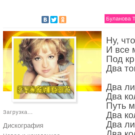
Буланова Т
Ну, чт
И все 
Под кр
Два то
Два ли
Два ко
Путь м
Загрузка...
Два ко
Два ли
Дискография
Два ко