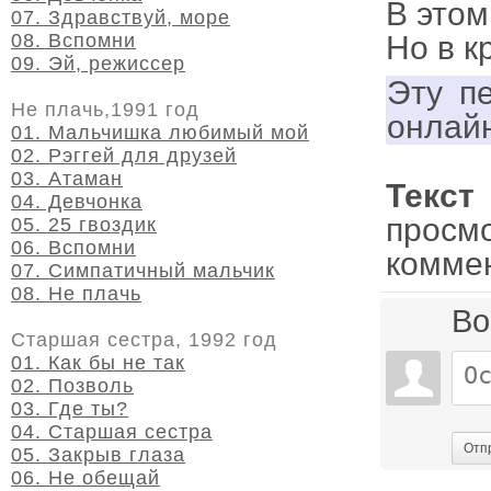
В этом
07. Здравствуй, море
08. Вспомни
Но в к
09. Эй, режиссер
Эту п
Не плачь,1991 год
онлай
01. Мальчишка любимый мой
02. Рэггей для друзей
03. Атаман
Текст
04. Девчонка
просм
05. 25 гвоздик
06. Вспомни
комме
07. Симпатичный мальчик
08. Не плачь
Во
Старшая сестра, 1992 год
01. Как бы не так
02. Позволь
03. Где ты?
04. Старшая сестра
Отп
05. Закрыв глаза
06. Не обещай