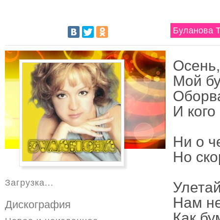
Буланова Т
Осень,
Мой бу
Оборва
И кого
Ни о ч
Но ско
Загрузка...
Улетай
Нам не
Дискография
Как бу