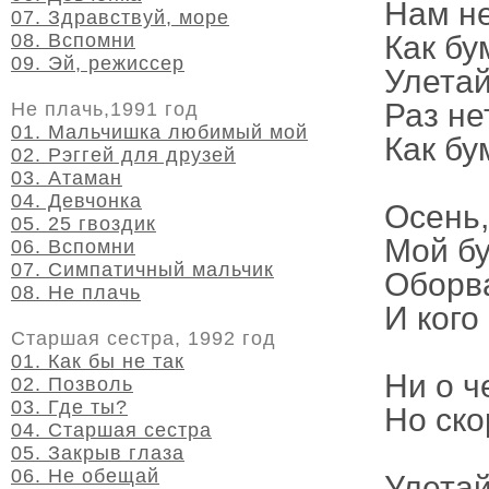
Нам не
07. Здравствуй, море
08. Вспомни
Как бу
09. Эй, режиссер
Улетай
Раз не
Не плачь,1991 год
01. Мальчишка любимый мой
Как бу
02. Рэггей для друзей
03. Атаман
04. Девчонка
Осень,
05. 25 гвоздик
Мой бу
06. Вспомни
07. Симпатичный мальчик
Оборва
08. Не плачь
И кого
Старшая сестра, 1992 год
01. Как бы не так
Ни о ч
02. Позволь
03. Где ты?
Но ско
04. Старшая сестра
05. Закрыв глаза
06. Не обещай
Улетай