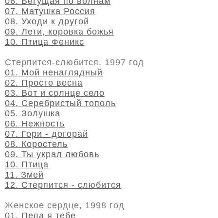
06. Бегущая по волнам
07. Матушка Россия
08. Уходи к другой
09. Лети, коровка божья
10. Птица Феникс
Стерпится-слюбится, 1997 год
01. Мой ненаглядный
02. Просто весна
03. Вот и солнце село
04. Серебристый тополь
05. Золушка
06. Нежность
07. Гори - догорай
08. Коростель
09. Ты украл любовь
10. Птица
11. Змей
12. Стерпится - слюбится
Женское сердце, 1998 год
01. Пела я тебе