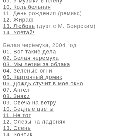
09. У музыки в плену
10. Колыбельная
11. День рождения (ремикс)
12. Жираф
13. Любовь
(дуэт с М. Боярским)
14. Улетай!
Белая черёмуха, 2004 год
01. Вот такие дела
02. Белая черемуха
03. Мы летим за облака
04. Зеленые огни
05. Карточный домик
06. Дождь стучит в мое окно
07. Ангел
08. Знаки
09. Свеча на ветру
10. Бедные цветы
11. Не тот
12. Слезы на ладонях
13. Осень
14. Зонтик