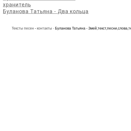
хранитель
Буланова Татьяна - Два кольца
Тексты песен
-
контакты
· Буланова Татьяна - Змей,текст,песни,слова,т