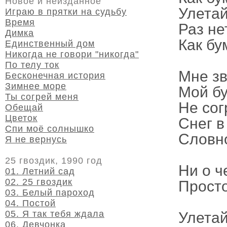
Новое и неизданное
Улетай
Играю в прятки на судьбу
Время
Раз не
Димка
Как бу
Единственный дом
Никогда не говори "никогда"
По телу ток
Мне зв
Бесконечная история
Зимнее море
Мой б
Ты согрей меня
Не сог
Обещай
Цветок
Снег в
Спи моё солнышко
Словн
Я не вернусь
25 гвоздик, 1990 год
Ни о ч
01. Летний сад
02. 25 гвоздик
Просто
03. Белый пароход
04. Постой
05. Я так тебя ждала
Улетай
06. Девчонка