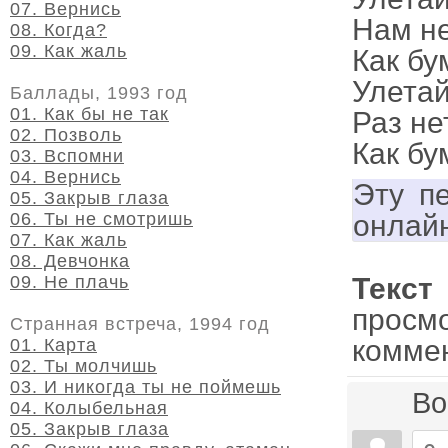
07. Вернись
Нам не
08. Когда?
09. Как жаль
Как бу
Улетай
Баллады, 1993 год
01. Как бы не так
Раз не
02. Позволь
Как бу
03. Вспомни
04. Вернись
Эту п
05. Закрыв глаза
06. Ты не смотришь
онлай
07. Как жаль
08. Девчонка
09. Не плачь
Текс
просм
Странная встреча, 1994 год
комме
01. Карта
02. Ты молчишь
03. И никогда ты не поймешь
Во
04. Колыбельная
05. Закрыв глаза