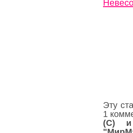
Невес
Эту ст
1 комм
(С) и
"МирМ