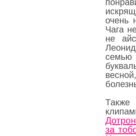
понра
искря
очень 
Чага н
не айс
Леонид
семью
буквал
весной
болезн
Также 
клипа
Дотрон
за тоб