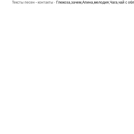
Тексты песен
-
контакты
· Глюкоза,зачем,Апина,мелодия,Чага,чай с об