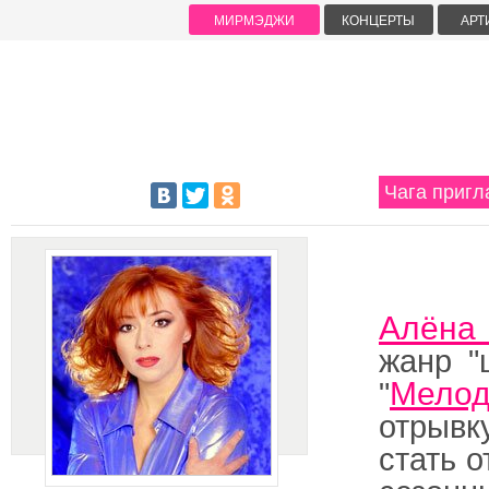
МИРМЭДЖИ
КОНЦЕРТЫ
АРТ
Чага пригл
Алёна
жанр "
Мелод
"
отрывк
стать 