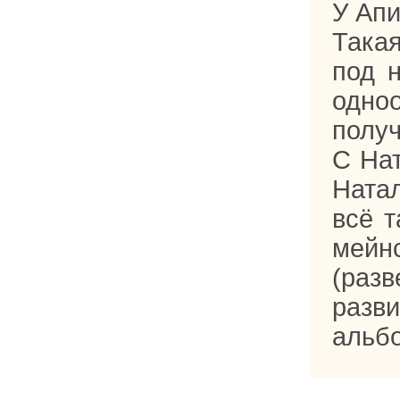
У Апи
Така
под 
одно
получ
С Нат
Ната
всё т
мейн
(раз
разви
альб