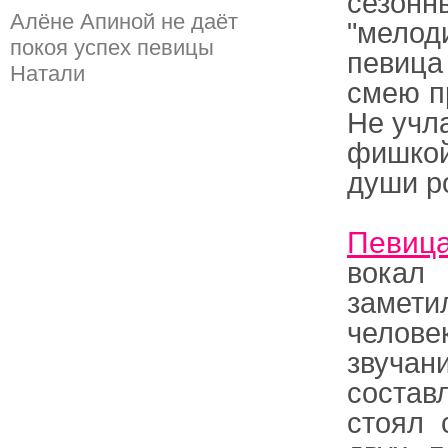
сезонн
Алёне Апиной не даёт
"мелод
покоя успех певицы
певица
Натали
смею п
Не учл
фишкой
души р
Певица
вокал 
замети
челов
звучан
состав
стоял 