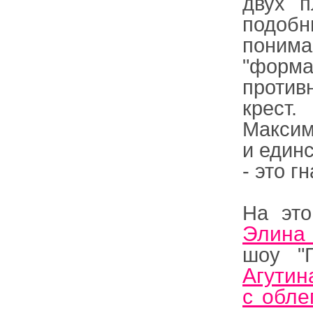
двух п
подобн
поним
"форм
против
крест
Максим
и един
- это г
На это
Элина 
шоу "
Агутин
с обле