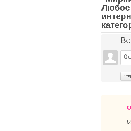
Любое 
интер
катего
Во
Отп
o
0