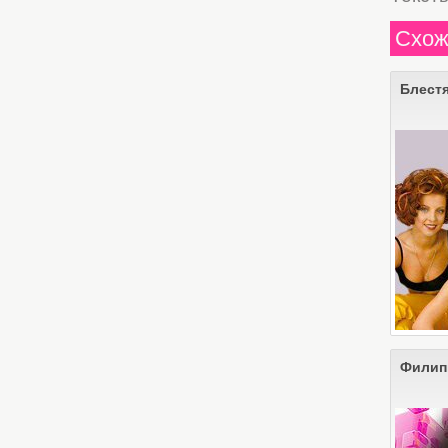
Схож
Блест
Филип