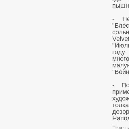
пышн
- Не
"Бле
соль
Velve
"Июл
год
мног
малу
"Войн
- По
прим
худож
толка
дозо
Напол
Текст