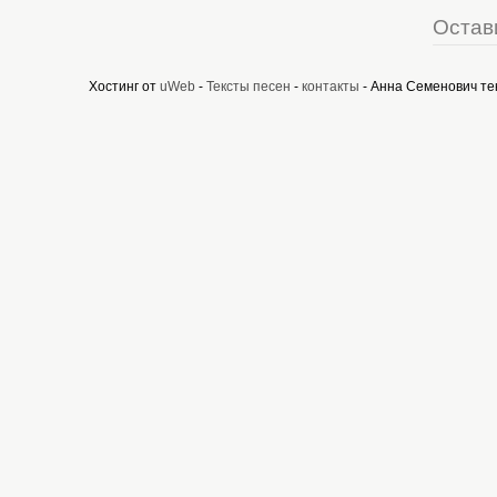
Остав
Хостинг от
uWeb
-
Тексты песен
-
контакты
- Анна Семенович те