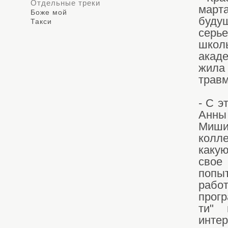
Отдельные треки
марта
Боже мой
буду
Такси
серь
школ
акад
жила
травм
- С э
Анны
Миши
колл
какую
свое
попы
рабо
прогр
ти" 
инте