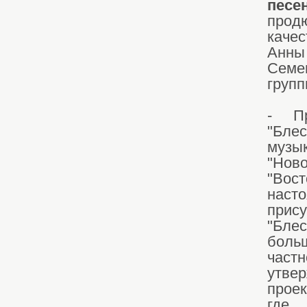
песе
прод
качес
Анны
Семе
групп
- П
"Бле
музы
"Ново
"Вос
наст
прис
"Бле
боль
част
утве
проек
где 