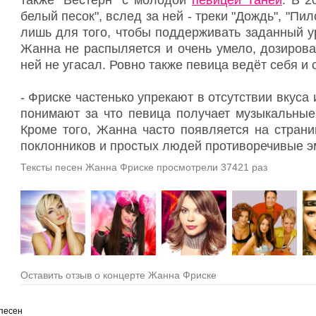
также "Вестерн" с молодой
певицей Таней
. В 2
белый песок", вслед за ней - треки "Дождь", "Пил
лишь для того, чтобы поддерживать заданный у
Жанна не распыляется и очень умело, дозирова
ней не угасал. Ровно также певица ведёт себя и 
- Фриске частенько упрекают в отсутствии вкуса 
понимают за что певица получает музыкальные
Кроме того, Жанна часто появляется на страни
поклонников и простых людей противоречивые э
Тексты песен Жанна Фриске просмотрели 37421 раз
Оставить отзыв о концерте Жанна Фриске
песен