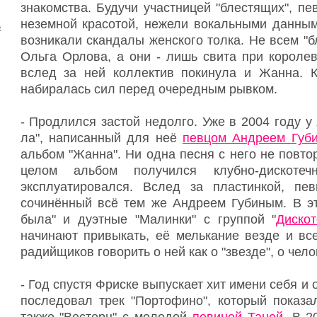
знакомства. Будучи участницей "блестящих", п
неземной красотой, нежели вокальными данным
ь
возникали скандалы женского толка. Не всем "б
Ольга Орлова, а они - лишь свита при королев
вслед за ней коллектив покинула и Жанна. К
набиралась сил перед очередным рывком.
- Продлился застой недолго. Уже в 2004 году 
ла", написанный для неё
певцом Андреем Губ
альбом "Жанна". Ни одна песня с него не повто
целом альбом получился клубно-дискот
эксплуатировался. Вслед за пластинкой, пев
сочинённый всё тем же Андреем Губиным. В эт
была" и дуэтные "Малинки" с группой "
Диско
начинают привыкать, её мелькание везде и вс
радийщиков говорить о ней как о "звезде", о чело
- Год спустя Фриске выпускает хит имени себя и 
последовал трек "Портофино", который показа