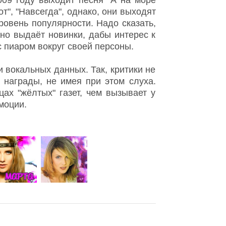
009 году выходит песня "А на море
от", "Навсегда", однако, они выходят
ровень популярности. Надо сказать,
но выдаёт новинки, дабы интерес к
с пиаром вокруг своей персоны.
и вокальных данных. Так, критики не
 награды, не имея при этом слуха.
цах "жёлтых" газет, чем вызывает у
моции.