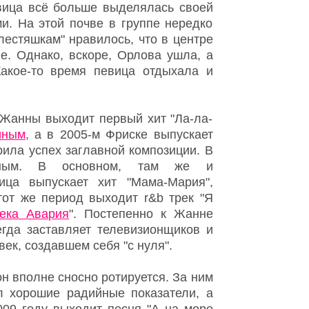
евица всё больше выделялась своей
и. На этой почве в группе нередко
лестяшкам" нравилось, что в центре
е. Однако, вскоре, Орлова ушла, а
акое-то время певица отдыхала и
у Жанны выходит первый хит "Ла-ла-
иным
, а в 2005-м Фриске выпускает
рила успех заглавной композиции. В
ечным. В основном, там же и
ица выпускает хит "Мама-Мария",
от же период выходит r&b трек "Я
тека Авария
". Постепенно к Жанне
егда заставляет телевизионщиков и
век, создавшем себя "с нуля".
он вполне сносно ротируется. За ним
л хорошие радийные показатели, а