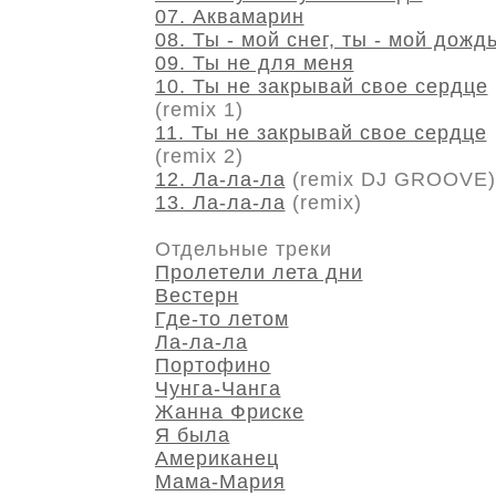
07. Аквамарин
08. Ты - мой снег, ты - мой дожд
09. Ты не для меня
10. Ты не закрывай свое сердце
(remix 1)
11. Ты не закрывай свое сердце
(remix 2)
12. Ла-ла-ла
(remix DJ GROOVE)
13. Ла-ла-ла
(remix)
Отдельные треки
Пролетели лета дни
Вестерн
Где-то летом
Ла-ла-ла
Портофино
Чунга-Чанга
Жанна Фриске
Я была
Американец
Мама-Мария