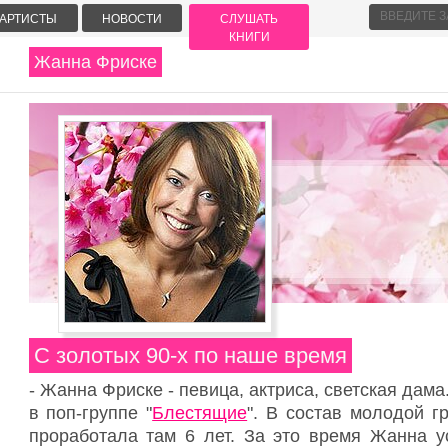
АРТИСТЫ
НОВОСТИ
СЛУШАТЬ
КНИГИ
Жанна Фриске
С золотых 90-х по наше время
-
Жанна Фриске
- певица, актриса, светская дам
в поп-группе "
Блестящие
". В состав молодой г
проработала там 6 лет. За это время Жанна у