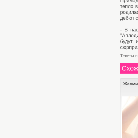
Примад
тепло 
родила
дебют с
- В на
"Аплоди
будут 
сюрпри
Тексты 
Схож
Жасми