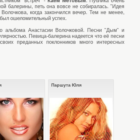
стником "встреч" -
Каем Метовым
. Публика очень
ой балерины, петь она вовсе не собиралась. "Идея
Волочкова, когда закончился вечер. Тем не менее,
о был ошеломительный успех.
го альбома Анастасии Волочковой. Песни "Дым" и
улярностью. Певица-балерина надеется что её песни
 своих преданных поклонников много интересных
я
Паршута Юля