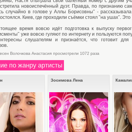
онны, Настя отыграла свой балетный номер с другим уча
встретила новоиспечённый дуэт. Правда, по признанию сам
сь случайно в голове у Аллы Борисовны" - рассказывала 
остоялся. Киев, где проходили съёмки стоял "на ушах". Эт
стоящее время вовсю идёт подготовка к выпуску перво
сменты" уже вовсю гуляют по интернету и пользуются поп
интересны слушателям и признаётся, что готовит для
зов.
песен Волочкова Анастасия просмотрели 1072 раза
ие по жанру артисты
н
Зосимова Лена
Камали