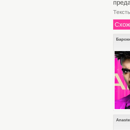
преда
Текст
Схож
Барск
Anaste