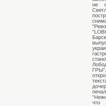
не о
Свет
постр
сним
"Рев
"LOB
Барс
выпу
укра
гаст
стан
Лобо
ГРЫ"
откр
текст
доче
печа
"Нежн
что 