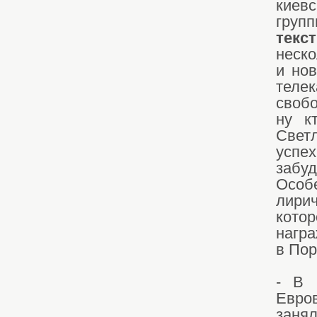
киев
груп
текс
неско
и но
теле
свобо
ну к
Свет
успе
забу
Особ
лири
котор
награ
в Пор
- В 
Евро
занял