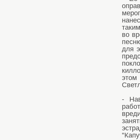
оправ
меро
нане
таким
во вр
песн
для э
пред
покл
килл
этом 
Светл
- На
работ
вред
занят
эстр
"Кап