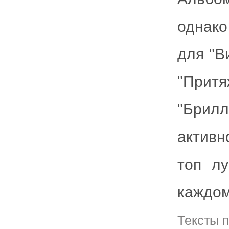
однак
для "В
"Притя
"Брил
активн
топ л
каждом
Тексты 