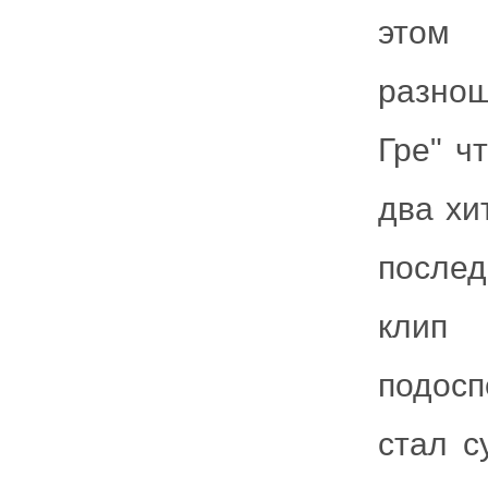
этом
разнош
Гре" ч
два хи
послед
клип 
подосп
стал с