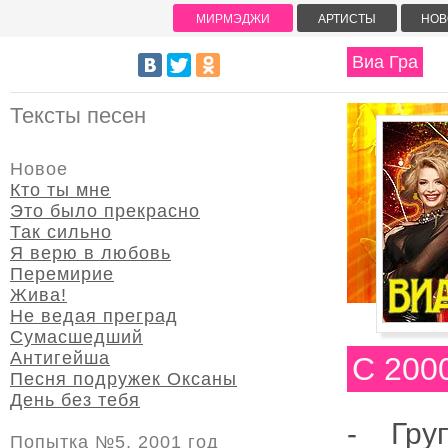
МИРМЭДЖИ
АРТИСТЫ
НОВ
Виа Гра
Тексты песен
Новое
Кто ты мне
Это было прекрасно
Так сильно
Я верю в любовь
Перемирие
Жива!
Не ведая преград
Сумасшедший
Антигейша
С 200
Песня подружек Оксаны
День без тебя
-
Гру
Попытка №5, 2001 год