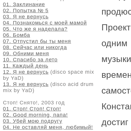
01. Заклинание
продюс
02. Попытка № 5
03. Я не вернусь
04. Познакомься с моей мамой
Проект
05. Что же я наделала?
06. Бомба
07. Отпустил бы ты меня
одним 
08. Сейчас или никогда
09. Обними меня
музыки
10. Спасибо за лето
11. Каждый день
12. Я не вернусь
(disco space mix
врем
by YaD)
13. Я не вернусь
(disco acid drum
самост
mix by YaD)
Стоп! Снято!, 2003 год
Конст
01. Стоп! Стоп! Стоп!
02. Good morning, папа!
дости
03. Убей мою подругу
04. Не оставляй меня, любимый!