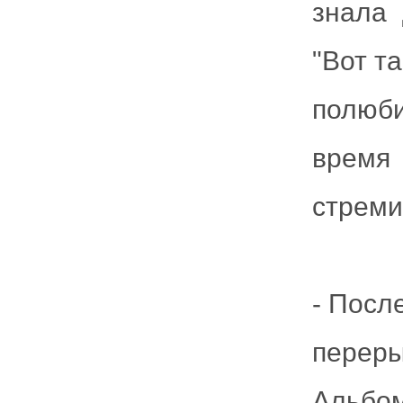
знала 
"Вот т
полюби
время
стреми
- Посл
перер
Альбо