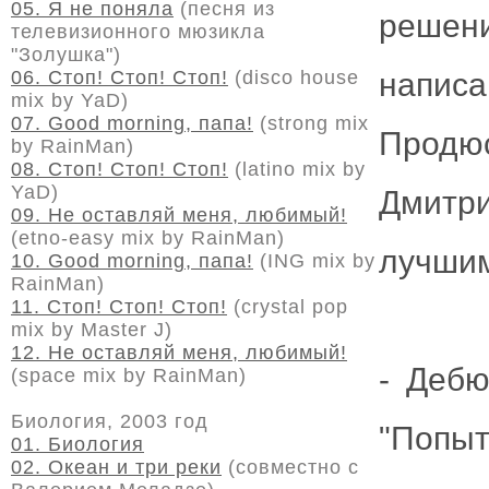
05. Я не поняла
(песня из
решен
телевизионного мюзикла
"Золушка")
06. Стоп! Стоп! Стоп!
(disco house
напис
mix by YaD)
07. Good morning, папа!
(strong mix
Продю
by RainMan)
08. Стоп! Стоп! Стоп!
(latino mix by
YaD)
Дмитр
09. Не оставляй меня, любимый!
(etno-easy mix by RainMan)
лучшим
10. Good morning, папа!
(ING mix by
RainMan)
11. Стоп! Стоп! Стоп!
(crystal pop
mix by Master J)
12. Не оставляй меня, любимый!
- Дебю
(space mix by RainMan)
Биология, 2003 год
"Попы
01. Биология
02. Океан и три реки
(совместно с