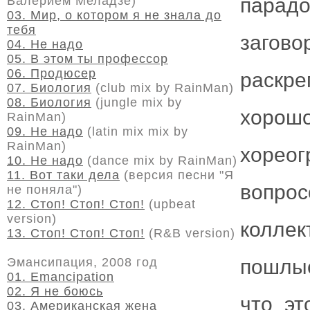
Валерием Меладзе)
парад
03. Мир, о котором я не знала до
тебя
загов
04. Не надо
05. В этом ты профессор
06. Продюсер
раскр
07. Биология
(club mix by RainMan)
08. Биология
(jungle mix by
хорош
RainMan)
09. Не надо
(latin mix mix by
RainMan)
хорео
10. Не надо
(dance mix by RainMan)
11. Вот таки дела
(версия песни "Я
вопро
не поняла")
12. Стоп! Стоп! Стоп!
(upbeat
version)
колле
13. Стоп! Стоп! Стоп!
(R&B version)
Эмансипация, 2008 год
пошлые
01. Emancipation
02. Я не боюсь
что эт
03. Американская жена