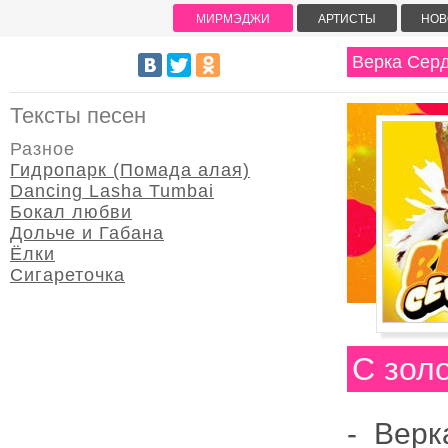
МИРМЭДЖИ
АРТИСТЫ
НОВ
Верка Сер
Тексты песен
Разное
Гидропарк (Помада алая)
Dancing Lasha Tumbai
Бокал любви
Дольче и Габана
Ёлки
Сигареточка
С зол
- Верк