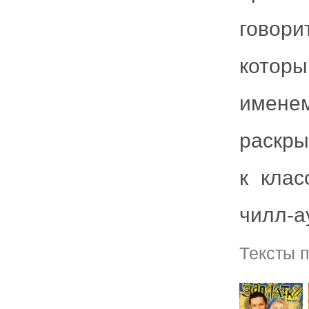
говори
котор
имене
раскры
к клас
чилл-а
Тексты 