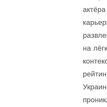
актёр
карьер
развле
на лёг
конте
рейти
Украи
проник