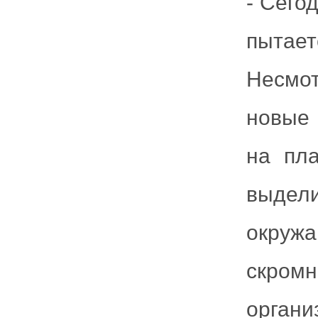
- Сего
пытает
Несмот
новые 
на пл
выдел
окруж
скро
орган