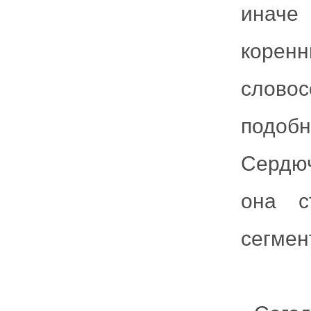
иначе 
коренн
слово
подоб
Сердюч
она с
сегмен