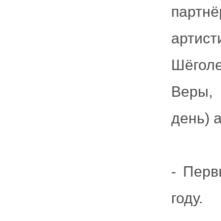
партн
артис
Шёгол
Веры, 
день) 
- Перв
году