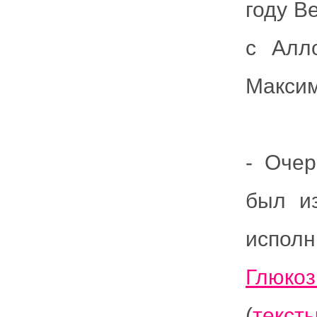
году В
с Алл
Максим
- Оче
был и
испол
Глюко
(
текст