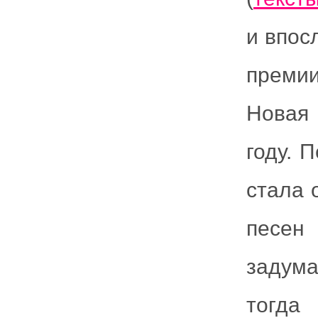
и впос
преми
Новая 
году. 
стала 
песен
задума
тогда