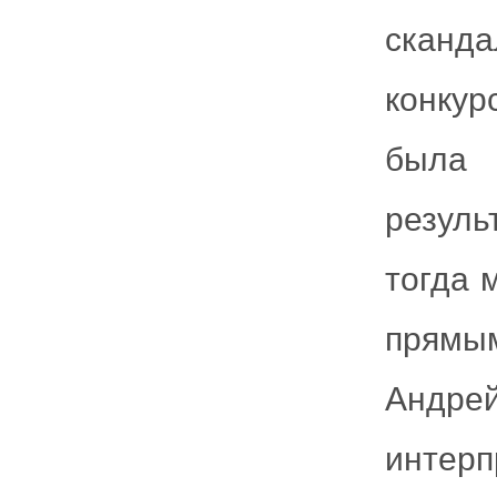
сканд
конку
была 
резуль
тогда 
прямы
Андре
интерп