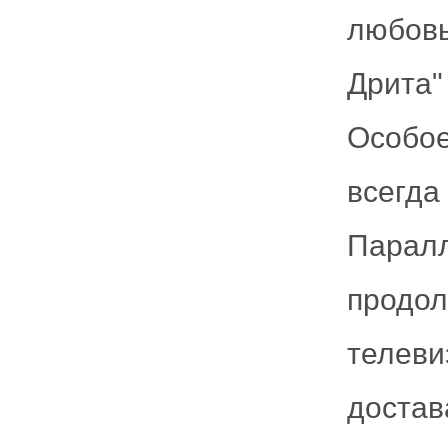
любовь
Дрита"
Особо
всег
Парал
продо
телев
достав