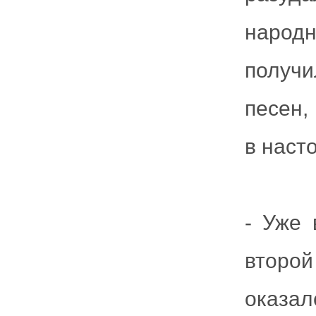
народн
получ
песен,
в наст
- Уже
второ
оказа