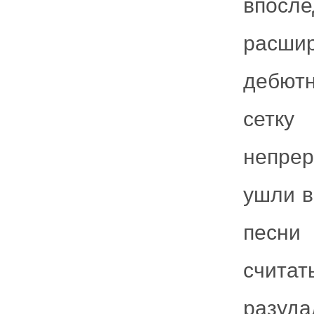
впос
расшир
дебютн
сетк
непре
ушли в
песни
считат
разуда