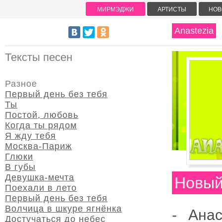
МИРМЭДЖИ
АРТИСТЫ
НОВ
Anastezia
Тексты песен
Разное
Первый день без тебя
Ты
Постой, любовь
Когда ты рядом
Я жду тебя
Москва-Париж
Глюки
В губы
Девушка-мечта
Новый
Поехали в лето
Первый день без тебя
Волчица в шкуре ягнёнка
- Анас
Достучаться до небес