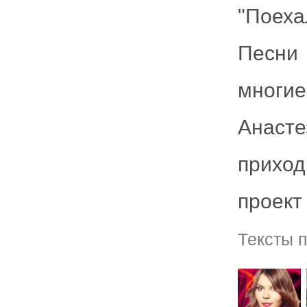
"Поеха
Песни
многи
Анасте
прихо
проект
Тексты 