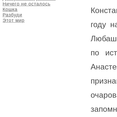
Ничего не осталось
Конст
Кошка
Разбуди
Этот мир
году н
Любаше
по ис
Анас
призна
очаро
запомн