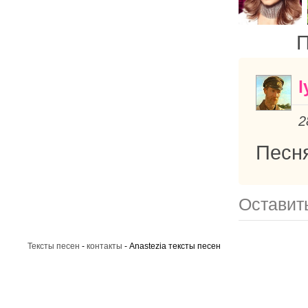
П
l
2
Песня
Оставить
Тексты песен
-
контакты
- Anastezia тексты песен