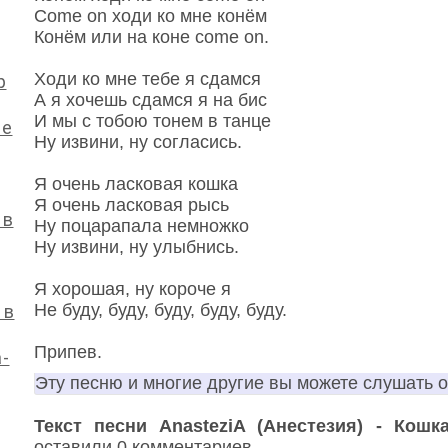
Come on ходи ко мне конём
Конём или на коне come on.
Ходи ко мне тебе я сдамся
р
А я хочешь сдамся я на бис
И мы с тобою тонем в танце
не
Ну извини, ну согласись.
Я очень ласковая кошка
Я очень ласковая рысь
 в
Ну поцарапала немножко
Ну извини, ну улыбнись.
Я хорошая, ну короче я
Не буду, буду, буду, буду, буду.
 в
Припев.
-
Эту песню и многие другие вы можете слушать 
Текст песни AnasteziA (Анестезия) - Кошк
оставили 0 комментариев