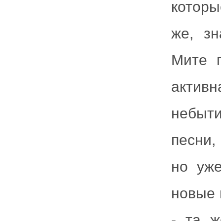
которы
же, з
Мите 
актив
небыти
песни,
но уже
новые 
- та ж