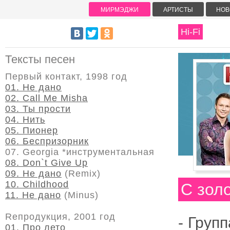
МИРМЭДЖИ
АРТИСТЫ
НОВ
Hi-Fi
Тексты песен
Первый контакт, 1998 год
01. Не дано
02. Call Me Misha
03. Ты прости
04. Нить
05. Пионер
06. Беспризорник
07. Georgia *инструментальная
08. Don`t Give Up
09. Не дано
(Remix)
10. Childhood
С зол
11. Не дано
(Minus)
Reпродукция, 2001 год
- Групп
01. Про лето