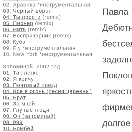
02. Арабика *инструментальная
Павла
03. Черный ворон
04. Ты прости
(remix)
05. Пионер
(remix)
Дебютн
06. Нить
(remix)
07. Беспризорник
(remix)
бестс
08. Куба
09. Fly *инструментальная
10. New York *инструментальная
задол
Запоминай, 2002 год
01. Так легко
Покло
02. Я кричу
03. Почтовый поезд
ярко
04. Все в огонь (песня царевны)
05. Брат
06. За мной
фирмен
07. Глупые люди
08. Он (запоминай)
долгое
09. 999
10. Бомбей