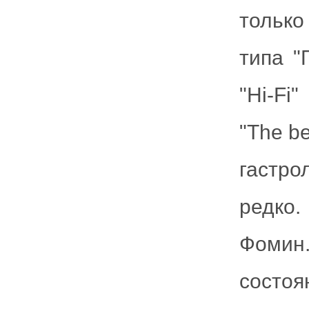
только
типа "
"Hi-Fi
"The b
гастро
редко.
Фомин
состо