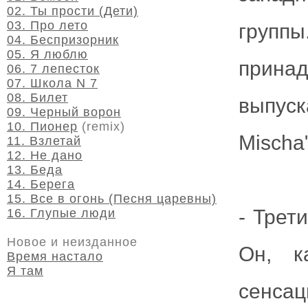
02. Ты прости (Дети)
03. Про лето
групп
04. Беспризорник
05. Я люблю
прина
06. 7 лепесток
07. Школа N 7
08. Билет
выпуск
09. Черный ворон
10. Пионер
(remix)
Mischa"
11. Взлетай
12. Не дано
13. Беда
14. Берега
15. Все в огонь (Песня царевны)
- Трет
16. Глупые люди
Новое и неизданное
Он, к
Время настало
Я там
сенсац