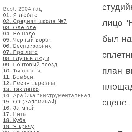
студий
Best, 2004 год
01. Я люблю
лицо "H
02. Средняя школа №7
03. Оле-оле
04. Не надо
был на
05. Черный ворон
06. Беспризорник
07. Про лето
сплетн
08. Глупые люди
09. Почтовый поезд
план в
10. Ты прости
11. Бомбей
12. Песня царевны
площад
13. Так легко
14. Арабика *инструментальная
сцене.
15. Он (Запоминай)
16. За мной
17. Нить
18. Куба
19. Я кричу