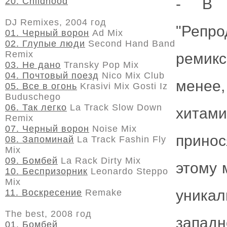
- В 
20. Childhood
DJ Remixes, 2004 год
"Репро
01. Черный ворон
Ad Mix
02. Глупые люди
Second Hand Band
Remix
ремикс
03. Не дано
Transky Pop Mix
04. Почтовый поезд
Nico Mix Club
менее
05. Все в огонь
Krasivi Mix Gosti Iz
Buduschego
06. Так легко
La Track Slow Down
хитам
Remix
07. Черный ворон
Noise Mix
принос
08. Запоминай
La Track Fashin Fly
Mix
09. Бомбей
La Rack Dirty Mix
этому 
10. Беспризорник
Leonardo Steppo
Mix
уника
11. Воскресение
Remake
The best, 2008 год
западн
01. Бомбей