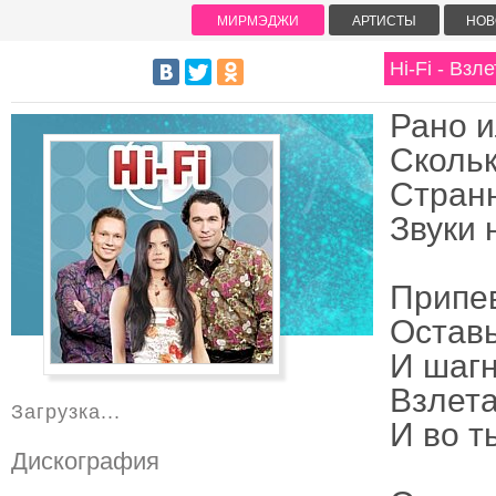
МИРМЭДЖИ
АРТИСТЫ
НОВ
Hi-Fi - Взл
Рано и
Скольк
Стран
Звуки 
Припе
Остав
И шагн
Взлет
Загрузка...
И во т
Дискография