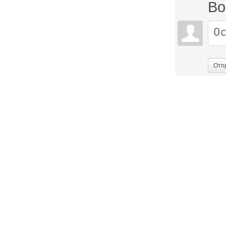
Во
Отп