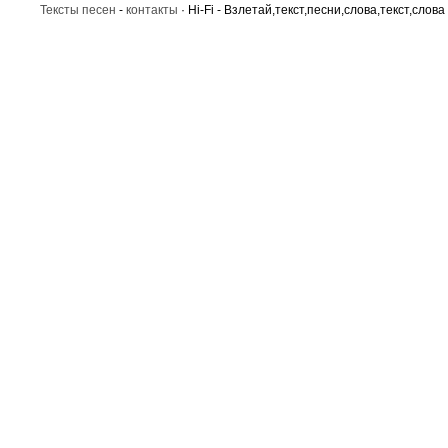
Тексты песен
-
контакты
· Hi-Fi - Взлетай,текст,песни,слова,текст,слова