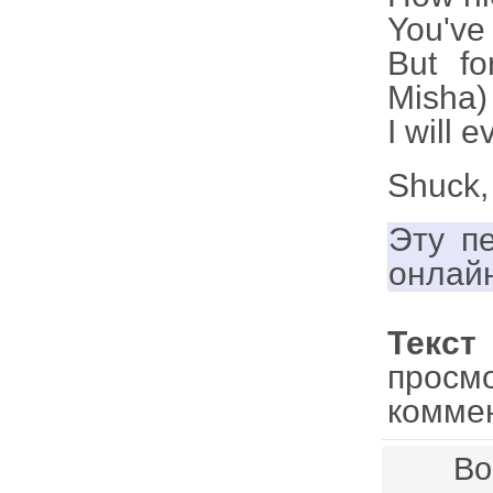
You've
But fo
Misha)
I will e
Shuck,
Эту п
онлай
Текст 
просм
комме
Во