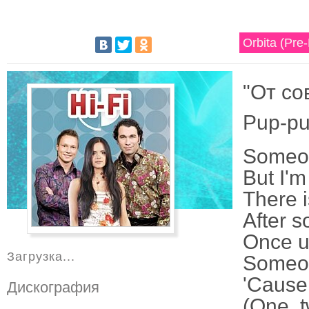
Orbita (Pre-
"От со
Pup-pu
Someon
But I'm
There 
After 
Once u
Загрузка...
Someon
'Cause 
Дискография
(One, t