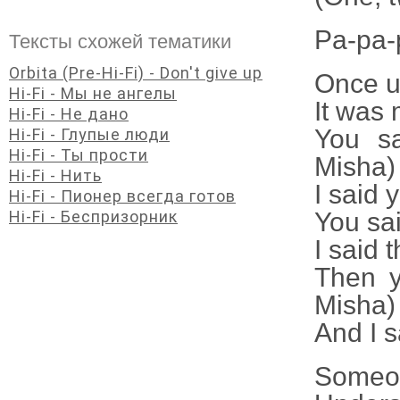
Pa-pa-p
Тексты схожей тематики
Orbita (Pre-Hi-Fi) - Don't give up
Once u
Hi-Fi - Мы не ангелы
It was 
Hi-Fi - Не дано
You sa
Hi-Fi - Глупые люди
Hi-Fi - Ты прости
Misha)
Hi-Fi - Нить
I said 
Hi-Fi - Пионер всегда готов
You sa
Hi-Fi - Беспризорник
I said 
Then y
Misha)
And I s
Someon