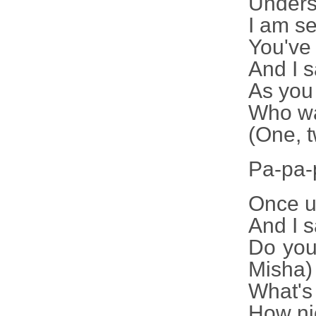
Underst
I am se
You've 
And I s
As you
Who wa
(One, t
Pa-pa-p
Once u
And I s
Do you
Misha)
What's 
How ni