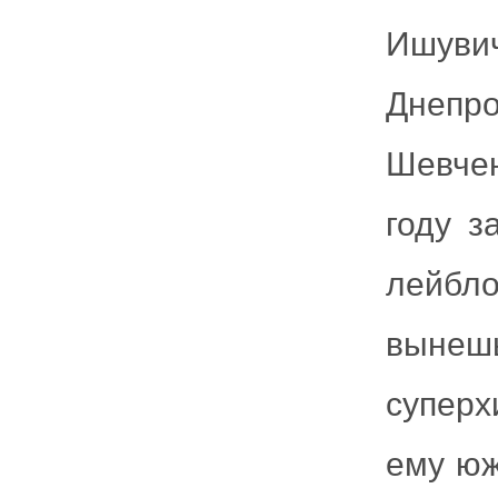
Ишуви
Днепр
Шевчен
году з
лейбл
вынеш
суперх
ему юж