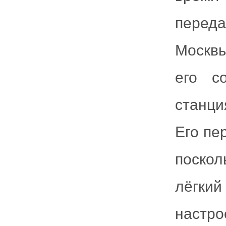
перед
Москвы
его с
станци
Его пе
поско
лёгки
настро