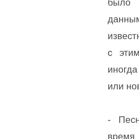
было 
данны
извест
с этим
иногда
или но
- Пес
врем