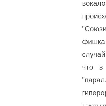
вокал
происх
"Союз
фишк
случай
что в
"пар
гиперо
Тексты 