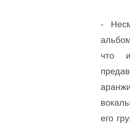
- Нес
альбом
что и
преда
аранж
вокаль
его гр