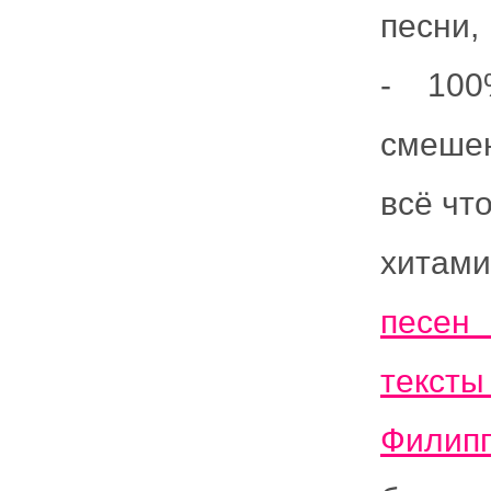
песни,
- 100
смеше
всё чт
хитами
песен
текст
Филип